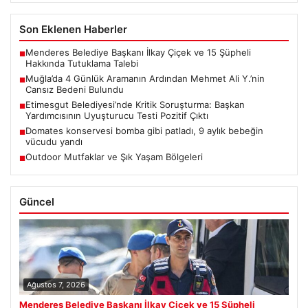
Son Eklenen Haberler
Menderes Belediye Başkanı İlkay Çiçek ve 15 Şüpheli
■
Hakkında Tutuklama Talebi
Muğla’da 4 Günlük Aramanın Ardından Mehmet Ali Y.’nin
■
Cansız Bedeni Bulundu
Etimesgut Belediyesi’nde Kritik Soruşturma: Başkan
■
Yardımcısının Uyuşturucu Testi Pozitif Çıktı
Domates konservesi bomba gibi patladı, 9 aylık bebeğin
■
vücudu yandı
Outdoor Mutfaklar ve Şık Yaşam Bölgeleri
■
Güncel
Ağustos 7, 2026
Menderes Belediye Başkanı İlkay Çiçek ve 15 Şüpheli