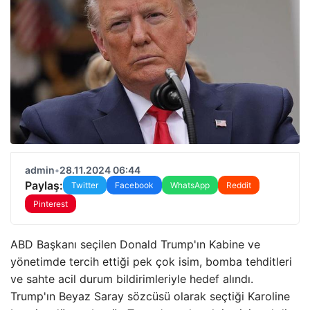
admin
•
28.11.2024 06:44
Paylaş:
Twitter
Facebook
WhatsApp
Reddit
Pinterest
ABD Başkanı seçilen Donald Trump'ın Kabine ve
yönetimde tercih ettiği pek çok isim, bomba tehditleri
ve sahte acil durum bildirimleriyle hedef alındı.
Trump'ın Beyaz Saray sözcüsü olarak seçtiği Karoline