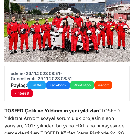
admin
•
29.11.2023 08:51
•
Güncellendi: 29.11.2023 08:51
Paylaş:
Twitter
Facebook
WhatsApp
Reddit
Pinterest
TOSFED Çelik ve Yıldırım’ın yeni yıldızları
“TOSFED
Yıldızını Arıyor” sosyal sorumluluk projesinin son
yarışları, 2017 yılından bu yana FIAT ana himayesinde
gerçekleştirilen TOSFED Körfez Yarış Pisti’nde 24-26