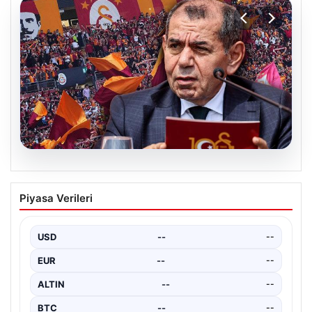
03.08.2026
Fed faizi sabit tuttu
Piyasa Verileri
USD
--
--
EUR
--
--
ALTIN
--
--
BTC
--
--