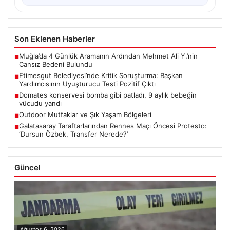
Son Eklenen Haberler
Muğla’da 4 Günlük Aramanın Ardından Mehmet Ali Y.’nin
■
Cansız Bedeni Bulundu
Etimesgut Belediyesi’nde Kritik Soruşturma: Başkan
■
Yardımcısının Uyuşturucu Testi Pozitif Çıktı
Domates konservesi bomba gibi patladı, 9 aylık bebeğin
■
vücudu yandı
Outdoor Mutfaklar ve Şık Yaşam Bölgeleri
■
Galatasaray Taraftarlarından Rennes Maçı Öncesi Protesto:
■
‘Dursun Özbek, Transfer Nerede?’
Güncel
Ağustos 6, 2026