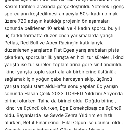
Kasım tarihleri ​​arasında gerçekleştirildi. Yetenekli genç
sporcuların keşfedilmesi amacıyla 50’si kadın olmak
üzere 720 adayın katıldığı projenin ön aşamaları
sonunda belirlenen 10 erkek ve 4 kadın sporcu bu yıl
üç farklı formatta düzenlenen yarışmalarda yarıştı.
Petlas, Red Bull ve Apex Racing’in katkılarıyla
düzenlenen yarışlarda Fiat Egea yarış arabaları piste
çıkarken, sporcular ilk yarışta en hızlı tur süreleri, ikinci
yarışta ise tur süreleri toplamlarına göre sınıflandırıldı.
İkinci yarışta toplu start alarak birbirlerine üstünlük
sağlamak için yoğun çaba harcayan ekip, üçüncü
yarışta toplu start aldı.Hafta sonu yapılan üç yarışın
sonunda Hasan Çelik 2023 TOSFED Yıldızını Arıyor’da
birinci olurken, Talha da birinci oldu. Doğdu birinci,
ikinci ve üçüncü olurken, Ege Ekmekçibaşı da üçüncü
oldu. Bayanlarda ise Sevde Zehra Yıldırım en hızlı
olurken, Betül Pınar ikinci, Hilal Olgun ise üçüncü oldu.
Kaynak: (guzelhaber.net) Güzel Haber Masası