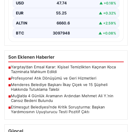
envanterlerini belirli periyotlarla güncellemektedir.
USD
47.74
▲ +0.18%
Yapılan yenileme süreçlerinde boşta…
EUR
55.25
▲ +0.32%
ALTIN
6660.6
▲ +2.59%
BTC
3097948
▲ +0.08%
Son Eklenen Haberler
Yargıtay’dan Emsal Karar: Kişisel Temizlikten Kaçınan Koca
■
Tazminata Mahkum Edildi
Profesyonel Atık Dönüşümü ve Geri Hizmetleri
■
Menderes Belediye Başkanı İlkay Çiçek ve 15 Şüpheli
■
Hakkında Tutuklama Talebi
Muğla’da 4 Günlük Aramanın Ardından Mehmet Ali Y.’nin
■
Cansız Bedeni Bulundu
Etimesgut Belediyesi’nde Kritik Soruşturma: Başkan
■
Yardımcısının Uyuşturucu Testi Pozitif Çıktı
Güncel