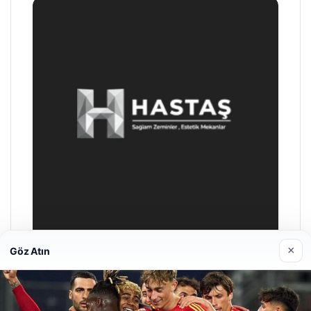
×
Göz Atın
Prenses Night Club
Nisan 29, 2026