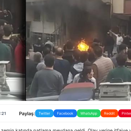
Paylaş:
7:21
Twitter
Facebook
WhatsApp
Reddit
Pinte
zemin katında patlama meydana geldi. Olay yerine itfaiye 