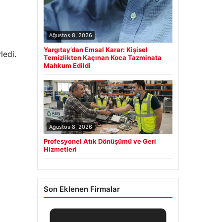
Ağustos 8, 2026
Yargıtay’dan Emsal Karar: Kişisel
ledi.
Temizlikten Kaçınan Koca Tazminata
Mahkum Edildi
Ağustos 8, 2026
Profesyonel Atık Dönüşümü ve Geri
Hizmetleri
Son Eklenen Firmalar