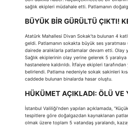
sağlık ekipleri müdahale etti. Patlamanın doğa
BÜYÜK BİR GÜRÜLTÜ ÇIKTI! K
Atatürk Mahallesi Divan Sokak’ta bulunan 4 kat
geldi. Patlamanın sokakta büyük ses yaratması ü
dairede aralıklarla patlamalar devam etti. Olay y
Sağlık ekiplerinin olay yerine gelerek 5 yaralıya
hastanelere kaldırıldı. İtfaiye ekipleri tarafında
belirlendi. Patlama nedeniyle sokak sakinleri kıs
caddede bulunan binalarda hasar oluştu.
HÜKÜMET AÇIKLADI: ÖLÜ VE 
İstanbul Valiliği’nden yapılan açıklamada, “Kü
tespitlere göre doğalgazdan kaynaklanan patlam
olmak üzere toplam 5 vatandaş yaralandı, kazayla