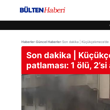
Haberler
›
Güncel Haberler
›
Son dakika | Küçükçekmece’de doğ
Son dakika | Küçük
patlaması: 1 ölü, 2’si 