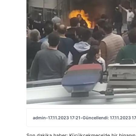
admin
•
17.11.2023 17:21
•
Güncellendi: 17.11.2023 1
Son dakika haber: Küçükçekmece’de bir binanın 