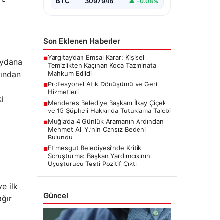
BTC
3097948
▲ +0.08%
Son Eklenen Haberler
Yargıtay’dan Emsal Karar: Kişisel
■
eydana
Temizlikten Kaçınan Koca Tazminata
dından
Mahkum Edildi
Profesyonel Atık Dönüşümü ve Geri
■
Hizmetleri
ki
Menderes Belediye Başkanı İlkay Çiçek
■
ve 15 Şüpheli Hakkında Tutuklama Talebi
Muğla’da 4 Günlük Aramanın Ardından
■
Mehmet Ali Y.’nin Cansız Bedeni
Bulundu
Etimesgut Belediyesi’nde Kritik
■
Soruşturma: Başkan Yardımcısının
Uyuşturucu Testi Pozitif Çıktı
e ilk
Güncel
ağır