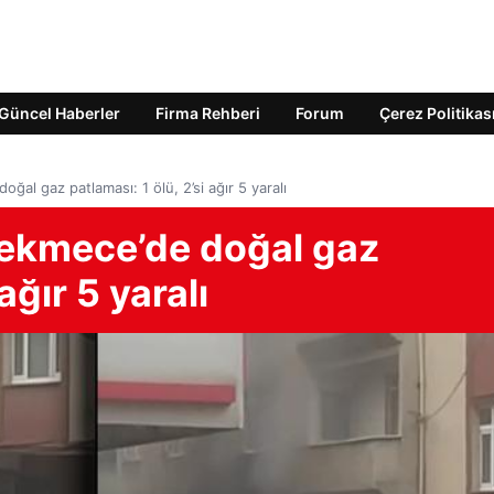
Güncel Haberler
Firma Rehberi
Forum
Çerez Politikas
al gaz patlaması: 1 ölü, 2’si ağır 5 yaralı
çekmece’de doğal gaz
ağır 5 yaralı