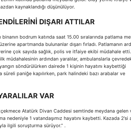
lgazdan kaynaklandığı düşünülüyor.
ENDİLERİNİ DIŞARI ATTILAR
lı binanın bodrum katında saat 15.00 sıralarında patlama m
zerine apartmanda bulunanlar dışarı fırladı. Patlamanın ar
erine çok sayıda sağlık, polis ve itfaiye ekibi müdahale etti.
 ilk müdahalesinin ardından yaralılar, ambulanslarla çevrede
n yangın söndürülürken dairede 1 kişinin hayatını kaybettiği
a süreli paniğe kapılırken, park halindeki bazı arabalar ve
YARALILAR VAR
çükçekmece Atatürk Divan Caddesi semtinde meydana gelen v
a nedeniyle 1 vatandaşımız hayatını kaybetti. Kazada 2’si 
 ilgili soruşturma sürüyor.” .