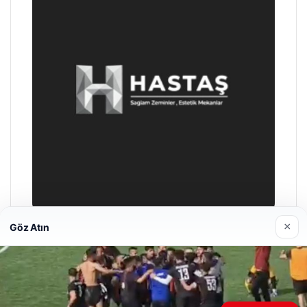
×
Göz Atın
Prenses Night Club
Nisan 29, 2026
Web sitemizi nasıl kullandığınızı daha iyi anlayabilmek,