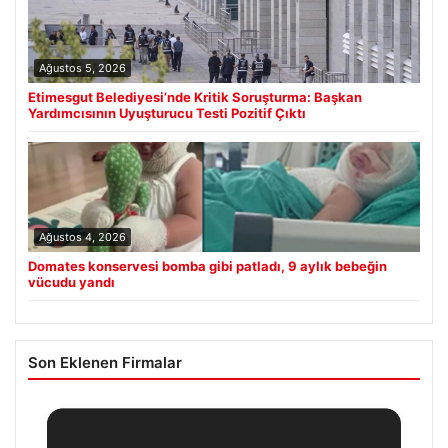
Ağustos 5, 2026
Etimesgut Belediyesi’nde Kritik Soruşturma: Başkan
Yardımcısının Uyuşturucu Testi Pozitif Çıktı
Ağustos 4, 2026
Domates konservesi bomba gibi patladı, 9 aylık bebeğin
vücudu yandı
Son Eklenen Firmalar