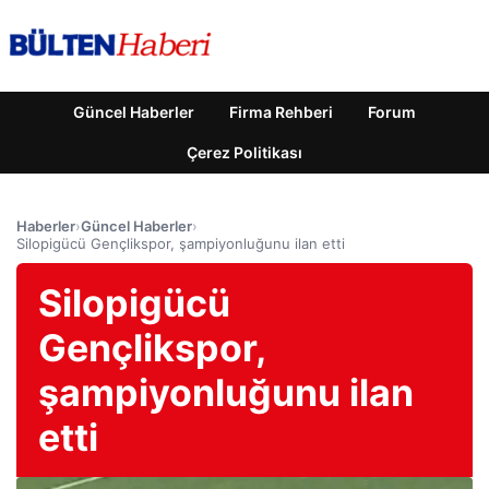
Güncel Haberler
Firma Rehberi
Forum
Çerez Politikası
Haberler
›
Güncel Haberler
›
Silopigücü Gençlikspor, şampiyonluğunu ilan etti
Silopigücü
Gençlikspor,
şampiyonluğunu ilan
etti