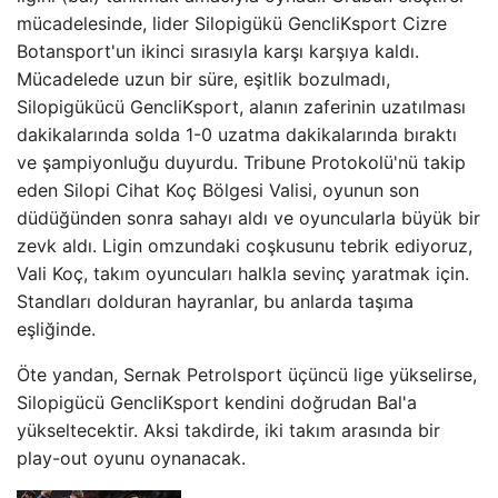
mücadelesinde, lider Silopigükü GencliKsport Cizre
Botansport'un ikinci sırasıyla karşı karşıya kaldı.
Mücadelede uzun bir süre, eşitlik bozulmadı,
Silopigükücü GencliKsport, alanın zaferinin uzatılması
dakikalarında solda 1-0 uzatma dakikalarında bıraktı
ve şampiyonluğu duyurdu. Tribune Protokolü'nü takip
eden Silopi Cihat Koç Bölgesi Valisi, oyunun son
düdüğünden sonra sahayı aldı ve oyuncularla büyük bir
zevk aldı. Ligin omzundaki coşkusunu tebrik ediyoruz,
Vali Koç, takım oyuncuları halkla sevinç yaratmak için.
Standları dolduran hayranlar, bu anlarda taşıma
eşliğinde.
Öte yandan, Sernak Petrolsport üçüncü lige yükselirse,
Silopigücü GencliKsport kendini doğrudan Bal'a
yükseltecektir. Aksi takdirde, iki takım arasında bir
play-out oyunu oynanacak.