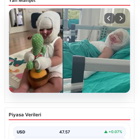
Yan Manşet
04.08.2026
Domates konservesi bomba gibi patladı,
Piyasa Verileri
9 aylık bebeğin vücudu yandı
USD
47.57
▲ +0.07%