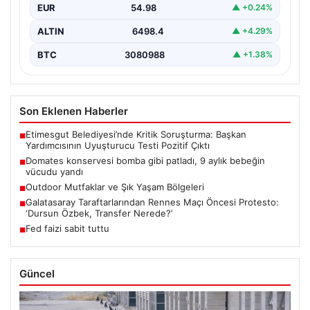
EUR
54.98
▲ +0.24%
ALTIN
6498.4
▲ +4.29%
BTC
3080988
▲ +1.38%
Son Eklenen Haberler
Etimesgut Belediyesi’nde Kritik Soruşturma: Başkan
■
Yardımcısının Uyuşturucu Testi Pozitif Çıktı
Domates konservesi bomba gibi patladı, 9 aylık bebeğin
■
vücudu yandı
Outdoor Mutfaklar ve Şık Yaşam Bölgeleri
■
Galatasaray Taraftarlarından Rennes Maçı Öncesi Protesto:
■
‘Dursun Özbek, Transfer Nerede?’
Fed faizi sabit tuttu
■
Güncel