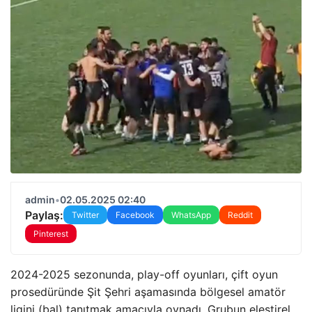
admin
•
02.05.2025 02:40
Paylaş:
Twitter
Facebook
WhatsApp
Reddit
Pinterest
2024-2025 sezonunda, play-off oyunları, çift oyun
prosedüründe Şit Şehri aşamasında bölgesel amatör
ligini (bal) tanıtmak amacıyla oynadı. Grubun eleştirel