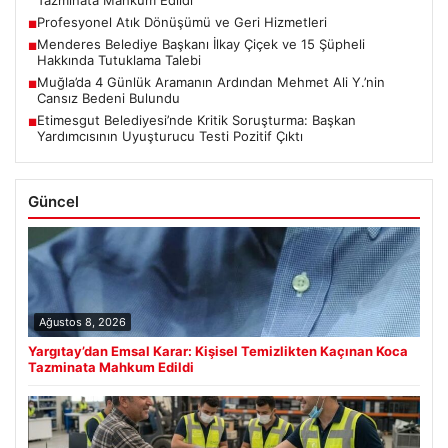
Profesyonel Atık Dönüşümü ve Geri Hizmetleri
■
Menderes Belediye Başkanı İlkay Çiçek ve 15 Şüpheli
■
Hakkında Tutuklama Talebi
Muğla’da 4 Günlük Aramanın Ardından Mehmet Ali Y.’nin
■
Cansız Bedeni Bulundu
Etimesgut Belediyesi’nde Kritik Soruşturma: Başkan
■
Yardımcısının Uyuşturucu Testi Pozitif Çıktı
Güncel
Ağustos 8, 2026
Yargıtay’dan Emsal Karar: Kişisel Temizlikten Kaçınan Koca
Tazminata Mahkum Edildi