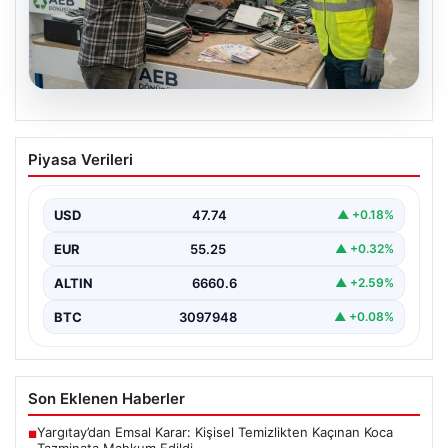
08.08.2026
Profesyonel Atık Dönüşümü ve Geri
Piyasa Verileri
Hizmetleri
Günümüzde gelişen dijitalleşme ile şirketler altyapı
envanterlerini belirli periyotlarla güncellemektedir.
USD
47.74
▲ +0.18%
Yapılan yenileme süreçlerinde boşta…
EUR
55.25
▲ +0.32%
ALTIN
6660.6
▲ +2.59%
BTC
3097948
▲ +0.08%
Son Eklenen Haberler
Yargıtay’dan Emsal Karar: Kişisel Temizlikten Kaçınan Koca
■
Tazminata Mahkum Edildi