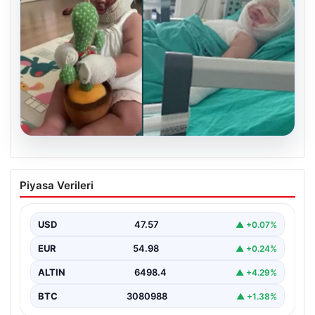
04.08.2026
Domates konservesi bomba gibi patladı,
Piyasa Verileri
9 aylık bebeğin vücudu yandı
USD
47.57
▲ +0.07%
EUR
54.98
▲ +0.24%
ALTIN
6498.4
▲ +4.29%
BTC
3080988
▲ +1.38%