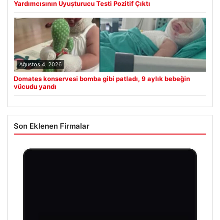
Yardımcısının Uyuşturucu Testi Pozitif Çıktı
Ağustos 4, 2026
Domates konservesi bomba gibi patladı, 9 aylık bebeğin
vücudu yandı
Son Eklenen Firmalar