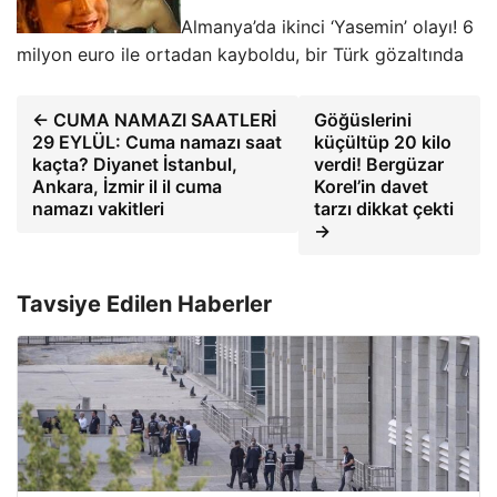
Almanya’da ikinci ‘Yasemin’ olayı! 6
milyon euro ile ortadan kayboldu, bir Türk gözaltında
← CUMA NAMAZI SAATLERİ
Göğüslerini
29 EYLÜL: Cuma namazı saat
küçültüp 20 kilo
kaçta? Diyanet İstanbul,
verdi! Bergüzar
Ankara, İzmir il il cuma
Korel’in davet
namazı vakitleri
tarzı dikkat çekti
→
Tavsiye Edilen Haberler