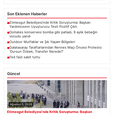
Son Eklenen Haberler
Etimesgut Belediyesi’nde Kritik Soruşturma: Başkan
■
Yardımcısının Uyuşturucu Testi Pozitif Çıktı
Domates konservesi bomba gibi patladı, 9 aylık bebeğin
■
vücudu yandı
Outdoor Mutfaklar ve Şık Yaşam Bölgeleri
■
Galatasaray Taraftarlarından Rennes Maçı Öncesi Protesto:
■
‘Dursun Özbek, Transfer Nerede?’
Fed faizi sabit tuttu
■
Güncel
Ağustos 5, 2026
Etimesgut Belediyesi’nde Kritik Soruşturma: Başkan