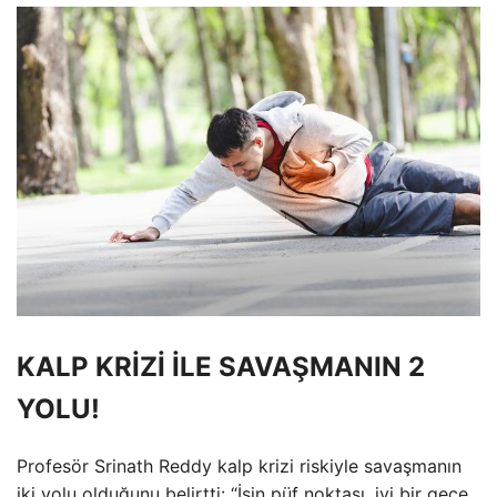
KALP KRİZİ İLE SAVAŞMANIN 2
YOLU!
Profesör Srinath Reddy kalp krizi riskiyle savaşmanın
iki yolu olduğunu belirtti: “İşin püf noktası, iyi bir gece