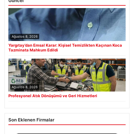
Güncel
Ağustos 8, 2026
Yargıtay’dan Emsal Karar: Kişisel Temizlikten Kaçınan Koca
Tazminata Mahkum Edildi
Ağustos 8, 2026
Profesyonel Atık Dönüşümü ve Geri Hizmetleri
Son Eklenen Firmalar