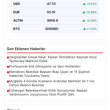
envanterlerini belirli periyotlarla güncellemektedir.
USD
47.70
▲ +0.15%
Yapılan yenileme süreçlerinde boşta…
EUR
55.19
▲ +0.29%
ALTIN
6659.9
▲ +2.58%
BTC
3095881
▲ +1.01%
Son Eklenen Haberler
Yargıtay’dan Emsal Karar: Kişisel Temizlikten Kaçınan Koca
■
Tazminata Mahkum Edildi
Profesyonel Atık Dönüşümü ve Geri Hizmetleri
■
Menderes Belediye Başkanı İlkay Çiçek ve 15 Şüpheli
■
Hakkında Tutuklama Talebi
Muğla’da 4 Günlük Aramanın Ardından Mehmet Ali Y.’nin
■
Cansız Bedeni Bulundu
Etimesgut Belediyesi’nde Kritik Soruşturma: Başkan
■
Yardımcısının Uyuşturucu Testi Pozitif Çıktı