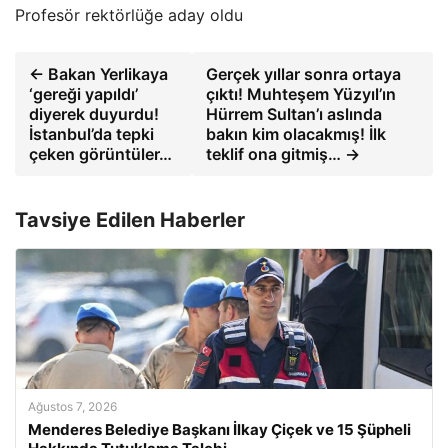
Profesör rektörlüğe aday oldu
← Bakan Yerlikaya
Gerçek yıllar sonra ortaya
‘gereği yapıldı’
çıktı! Muhteşem Yüzyıl’ın
diyerek duyurdu!
Hürrem Sultan’ı aslında
İstanbul’da tepki
bakın kim olacakmış! İlk
çeken görüntüler…
teklif ona gitmiş… →
Tavsiye Edilen Haberler
Ağustos 7, 2026
Menderes Belediye Başkanı İlkay Çiçek ve 15 Şüpheli