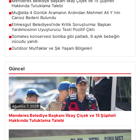
Menderes Belediye Başkanı İlkay Çiçek ve 15 Şüpheli
■
Hakkında Tutuklama Talebi
Muğla’da 4 Günlük Aramanın Ardından Mehmet Ali Y.’nin
■
Cansız Bedeni Bulundu
Etimesgut Belediyesi’nde Kritik Soruşturma: Başkan
■
Yardımcısının Uyuşturucu Testi Pozitif Çıktı
Domates konservesi bomba gibi patladı, 9 aylık bebeğin
■
vücudu yandı
Outdoor Mutfaklar ve Şık Yaşam Bölgeleri
■
Güncel
Ağustos 7, 2026
Menderes Belediye Başkanı İlkay Çiçek ve 15 Şüpheli
Hakkında Tutuklama Talebi