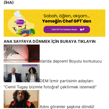
(İHA)
ANA SAYFAYA DÖNMEK İÇİN BURAYA TIKLAYIN
Van’da deprem! Boyutu korkutucu
DEM İzmir partisinin adayları:
“Cemil Tugay bizimle fotoğraf çektirmek istemedi”
Adını görenler şaşkına döndü!