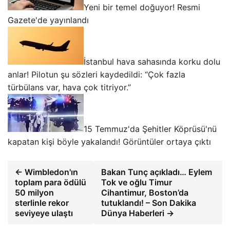
Yeni bir temel doğuyor! Resmi
Gazete'de yayınlandı
İstanbul hava sahasında korku dolu
anlar! Pilotun şu sözleri kaydedildi: “Çok fazla
türbülans var, hava çok titriyor.”
15 Temmuz'da Şehitler Köprüsü'nü
kapatan kişi böyle yakalandı! Görüntüler ortaya çıktı
← Wimbledon'ın
Bakan Tunç açıkladı… Eylem
toplam para ödülü
Tok ve oğlu Timur
50 milyon
Cihantimur, Boston’da
sterlinle rekor
tutuklandı! – Son Dakika
seviyeye ulaştı
Dünya Haberleri →