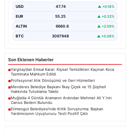
Günümüzde gelişen dijitalleşme ile şirketler altyapı
envanterlerini belirli periyotlarla güncellemektedir.
USD
47.74
▲ +0.18%
Yapılan yenileme süreçlerinde boşta…
EUR
55.25
▲ +0.32%
ALTIN
6660.6
▲ +2.59%
BTC
3097948
▲ +0.08%
Son Eklenen Haberler
Yargıtay’dan Emsal Karar: Kişisel Temizlikten Kaçınan Koca
■
Tazminata Mahkum Edildi
Profesyonel Atık Dönüşümü ve Geri Hizmetleri
■
Menderes Belediye Başkanı İlkay Çiçek ve 15 Şüpheli
■
Hakkında Tutuklama Talebi
Muğla’da 4 Günlük Aramanın Ardından Mehmet Ali Y.’nin
■
Cansız Bedeni Bulundu
Etimesgut Belediyesi’nde Kritik Soruşturma: Başkan
■
Yardımcısının Uyuşturucu Testi Pozitif Çıktı