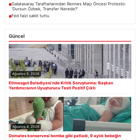
Galatasaray Taraftarlarından Rennes Maçı Öncesi Protesto:
■
‘Dursun Özbek, Transfer Nerede?’
Fed faizi sabit tuttu
■
Güncel
Ağustos 5, 2026
Etimesgut Belediyesi’nde Kritik Soruşturma: Başkan
Yardımcısının Uyuşturucu Testi Pozitif Çıktı
Ağustos 4, 2026
Domates konservesi bomba gibi patladı, 9 aylık bebeğin