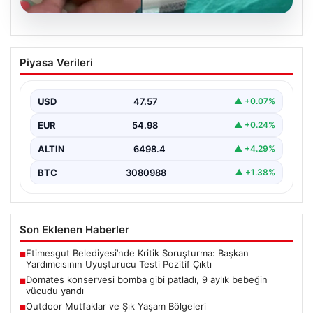
04.08.2026
Domates konservesi bomba gibi patladı,
Piyasa Verileri
9 aylık bebeğin vücudu yandı
USD
47.57
▲ +0.07%
EUR
54.98
▲ +0.24%
ALTIN
6498.4
▲ +4.29%
BTC
3080988
▲ +1.38%
Son Eklenen Haberler
Etimesgut Belediyesi’nde Kritik Soruşturma: Başkan
■
Yardımcısının Uyuşturucu Testi Pozitif Çıktı
Domates konservesi bomba gibi patladı, 9 aylık bebeğin
■
vücudu yandı
Outdoor Mutfaklar ve Şık Yaşam Bölgeleri
■