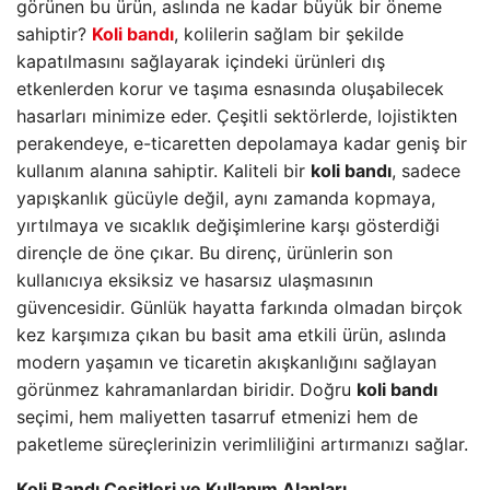
görünen bu ürün, aslında ne kadar büyük bir öneme
sahiptir?
Koli bandı
, kolilerin sağlam bir şekilde
kapatılmasını sağlayarak içindeki ürünleri dış
etkenlerden korur ve taşıma esnasında oluşabilecek
hasarları minimize eder. Çeşitli sektörlerde, lojistikten
perakendeye, e-ticaretten depolamaya kadar geniş bir
kullanım alanına sahiptir. Kaliteli bir
koli bandı
, sadece
yapışkanlık gücüyle değil, aynı zamanda kopmaya,
yırtılmaya ve sıcaklık değişimlerine karşı gösterdiği
dirençle de öne çıkar. Bu direnç, ürünlerin son
kullanıcıya eksiksiz ve hasarsız ulaşmasının
güvencesidir. Günlük hayatta farkında olmadan birçok
kez karşımıza çıkan bu basit ama etkili ürün, aslında
modern yaşamın ve ticaretin akışkanlığını sağlayan
görünmez kahramanlardan biridir. Doğru
koli bandı
seçimi, hem maliyetten tasarruf etmenizi hem de
paketleme süreçlerinizin verimliliğini artırmanızı sağlar.
Koli Bandı Çeşitleri ve Kullanım Alanları