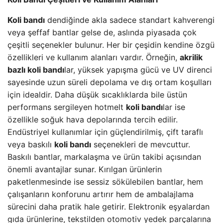
Koli bandı
dendiğinde akla sadece standart kahverengi
veya şeffaf bantlar gelse de, aslında piyasada çok
çeşitli seçenekler bulunur. Her bir çeşidin kendine özgü
özellikleri ve kullanım alanları vardır. Örneğin,
akrilik
bazlı koli bandı
lar, yüksek yapışma gücü ve UV direnci
sayesinde uzun süreli depolama ve dış ortam koşulları
için idealdir. Daha düşük sıcaklıklarda bile üstün
performans sergileyen hotmelt
koli bandı
lar ise
özellikle soğuk hava depolarında tercih edilir.
Endüstriyel kullanımlar için güçlendirilmiş, çift taraflı
veya baskılı
koli bandı
seçenekleri de mevcuttur.
Baskılı bantlar, markalaşma ve ürün takibi açısından
önemli avantajlar sunar. Kırılgan ürünlerin
paketlenmesinde ise sessiz sökülebilen bantlar, hem
çalışanların konforunu artırır hem de ambalajlama
sürecini daha pratik hale getirir. Elektronik eşyalardan
gıda ürünlerine, tekstilden otomotiv yedek parçalarına