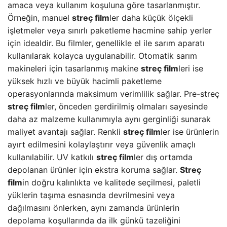
amaca veya kullanım koşuluna göre tasarlanmıştır.
Örneğin, manuel
streç film
ler daha küçük ölçekli
işletmeler veya sınırlı paketleme hacmine sahip yerler
için idealdir. Bu filmler, genellikle el ile sarım aparatı
kullanılarak kolayca uygulanabilir. Otomatik sarım
makineleri için tasarlanmış makine
streç film
leri ise
yüksek hızlı ve büyük hacimli paketleme
operasyonlarında maksimum verimlilik sağlar. Pre-streç
streç film
ler, önceden gerdirilmiş olmaları sayesinde
daha az malzeme kullanımıyla aynı gerginliği sunarak
maliyet avantajı sağlar. Renkli
streç film
ler ise ürünlerin
ayırt edilmesini kolaylaştırır veya güvenlik amaçlı
kullanılabilir. UV katkılı
streç film
ler dış ortamda
depolanan ürünler için ekstra koruma sağlar.
Streç
film
in doğru kalınlıkta ve kalitede seçilmesi, paletli
yüklerin taşıma esnasında devrilmesini veya
dağılmasını önlerken, aynı zamanda ürünlerin
depolama koşullarında da ilk günkü tazeliğini