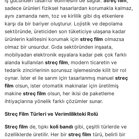
iş gücünden tasarruf edilmesini de sağlar.
Streç film
,
sadece ürünleri fiziksel hasarlardan korumakla kalmaz,
aynı zamanda nem, toz ve kirlilik gibi dış etkenlere
karşı da bir bariyer oluşturur. Lojistik ve depolama
sektöründe, üreticiden son tüketiciye ulaşana kadar
ürünlerin kalitesini korumak için
streç film
olmazsa
olmaz bir unsurdur. Gıda sektöründen inşaata,
mobilyadan elektronik eşyalara kadar pek çok farklı
alanda kullanılan
streç film
, modern ticaretin ve
tedarik zincirlerinin sorunsuz işlemesinde kilit bir rol
oynar. İster el ile sarım için tasarlanmış manuel
streç
film
olsun, ister otomatik makinalar için üretilmiş
makine
streç film
olsun, her ikisi de paketleme
ihtiyaçlarına yönelik farklı çözümler sunar.
Streç Film Türleri ve Verimlilikteki Rolü
Streç film
de, tıpkı
koli bandı
gibi, çeşitli türlerde ve
özelliklerde üretilir. Her bir
streç film
türü, belirli bir