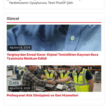
Yardımcısının Uyuşturucu Testi Pozitif Çıktı
Güncel
Ağustos 8, 2026
Yargıtay’dan Emsal Karar: Kişisel Temizlikten Kaçınan Koca
Tazminata Mahkum Edildi
Ağustos 8, 2026
Profesyonel Atık Dönüşümü ve Geri Hizmetleri