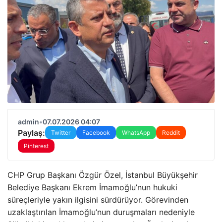
admin
•
07.07.2026 04:07
Paylaş:
Twitter
Facebook
WhatsApp
Reddit
Pinterest
CHP Grup Başkanı Özgür Özel, İstanbul Büyükşehir
Belediye Başkanı Ekrem İmamoğlu’nun hukuki
süreçleriyle yakın ilgisini sürdürüyor. Görevinden
uzaklaştırılan İmamoğlu’nun duruşmaları nedeniyle