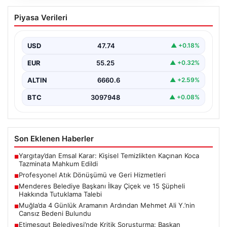
Profesyonel Atık Dönüşümü ve Geri
Piyasa Verileri
Hizmetleri
Günümüzde gelişen dijitalleşme ile şirketler altyapı
envanterlerini belirli periyotlarla güncellemektedir.
USD
47.74
▲ +0.18%
Yapılan yenileme süreçlerinde boşta…
EUR
55.25
▲ +0.32%
ALTIN
6660.6
▲ +2.59%
BTC
3097948
▲ +0.08%
Son Eklenen Haberler
Yargıtay’dan Emsal Karar: Kişisel Temizlikten Kaçınan Koca
■
Tazminata Mahkum Edildi
Profesyonel Atık Dönüşümü ve Geri Hizmetleri
■
Menderes Belediye Başkanı İlkay Çiçek ve 15 Şüpheli
■
Hakkında Tutuklama Talebi
Muğla’da 4 Günlük Aramanın Ardından Mehmet Ali Y.’nin
■
Cansız Bedeni Bulundu
Etimesgut Belediyesi’nde Kritik Soruşturma: Başkan
■