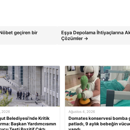
 Nöbet geçiren bir
Eşya Depolama İhtiyaçlarına Ak
Çözümler →
, 2026
Ağustos 4, 2026
ut Belediyesi’nde Kritik
Domates konservesi bomba g
rma: Başkan Yardımcısının
patladı, 9 aylık bebeğin vüc
ucu Testi Pozitif Çıktı
yandı