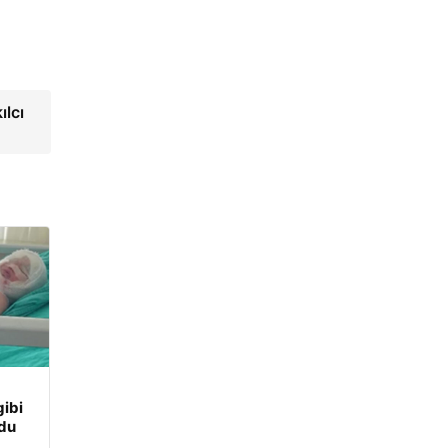
ılcı
ibi
udu