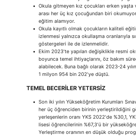
Okula gitmeyen kız çocukları erken yaşta ve
arası her üç kız çocuğundan biri okumuyor. 
eğitim alamıyor.
Okula kayıtlı olmak çocukların kaliteli eği
izlenmesi yalnızca okullaşma oranlarıyla sı
göstergeleri ile de izlenmelidir.
Ekim 2023'te yapılan değişiklikle resmi oku
boyunca temel ihtiyaçlarını, öz bakım sür
alabilecek. Buna bağlı olarak 2023-24 yılı
1 milyon 954 bin 202'ye düştü.
TEMEL BECERİLER YETERSİZ
Son iki yılın Yükseköğretim Kurumları Sına
her üç öğrenciden birinin yerleştirildiğin
yerleşenlerin oranı YKS 2022'de %30,1, YK
lisesi öğrencilerinin %67,3'ü bir yükseköğ
Yerleştirme oranının en düşük olduğu progr