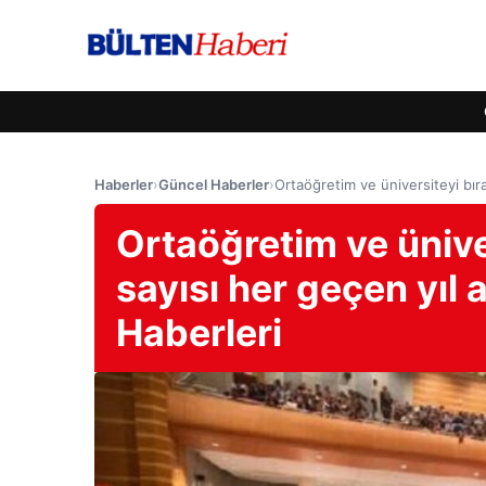
Haberler
›
Güncel Haberler
›
Ortaöğretim ve üniversiteyi bır
Ortaöğretim ve ünive
sayısı her geçen yıl 
Haberleri