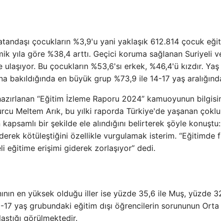
atandaşı çocukların %3,9'u yani yaklaşık 612.814 çocuk eği
k yıla göre %38,4 arttı. Geçici koruma sağlanan Suriyeli v
 ulaşıyor. Bu çocukların %53,6'sı erkek, %46,4'ü kızdır. Yaş
a bakıldığında en büyük grup %73,9 ile 14-17 yaş aralığında
hazırlanan “Eğitim İzleme Raporu 2024” kamuoyunun bilgisi
cu Meltem Arık, bu yılki raporda Türkiye'de yaşanan çoklu
n kapsamlı bir şekilde ele alındığını belirterek şöyle konuştu:
derek kötüleştiğini özellikle vurgulamak isterim. “Eğitimde f
eli eğitime erişimi giderek zorlaşıyor” dedi.
nın en yüksek olduğu iller ise yüzde 35,6 ile Muş, yüzde 32
-17 yaş grubundaki eğitim dışı öğrencilerin sorununun Ort
ştığı görülmektedir.