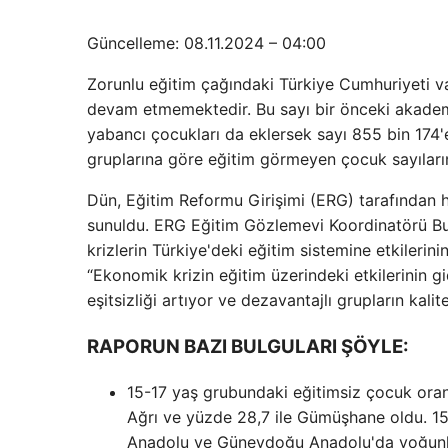
Güncelleme: 08.11.2024 – 04:00
Zorunlu eğitim çağındaki Türkiye Cumhuriyeti v
devam etmemektedir. Bu sayı bir önceki akademi
yabancı çocukları da eklersek sayı 855 bin 174'e
gruplarına göre eğitim görmeyen çocuk sayıların
Dün, Eğitim Reformu Girişimi (ERG) tarafından 
sunuldu. ERG Eğitim Gözlemevi Koordinatörü Bur
krizlerin Türkiye'deki eğitim sistemine etkilerini
“Ekonomik krizin eğitim üzerindeki etkilerinin gi
eşitsizliği artıyor ve dezavantajlı grupların kalit
RAPORUN BAZI BULGULARI ŞÖYLE:
15-17 yaş grubundaki eğitimsiz çocuk oranı
Ağrı ve yüzde 28,7 ile Gümüşhane oldu. 15
Anadolu ve Güneydoğu Anadolu'da yoğunla