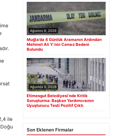
time
Ağustos 6, 2026
e
Muğla’da 4 Günlük Aramanın Ardından
Mehmet Ali Y.’nin Cansız Bedeni
dır.
Bulundu
ne
ırsat
Ağustos 5, 2026
Etimesgut Belediyesi’nde Kritik
Soruşturma: Başkan Yardımcısının
Uyuşturucu Testi Pozitif Çıktı
,4 ile
a Doğu
Son Eklenen Firmalar