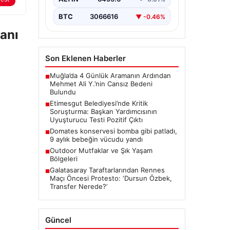
Ankara’da Etimesgut Belediyesi’ne
ilişkin yürütülen kapsamlı
BTC
3066616
▼ -0.46%
soruşturmanın detayları gün
yüzüne çıkmaya devam ediyor.
ranı
Başkan…
Son Eklenen Haberler
Muğla’da 4 Günlük Aramanın Ardından
■
Mehmet Ali Y.’nin Cansız Bedeni
Bulundu
Etimesgut Belediyesi’nde Kritik
■
Soruşturma: Başkan Yardımcısının
Uyuşturucu Testi Pozitif Çıktı
Domates konservesi bomba gibi patladı,
■
9 aylık bebeğin vücudu yandı
Outdoor Mutfaklar ve Şık Yaşam
■
Bölgeleri
Galatasaray Taraftarlarından Rennes
■
Maçı Öncesi Protesto: ‘Dursun Özbek,
Transfer Nerede?’
Güncel