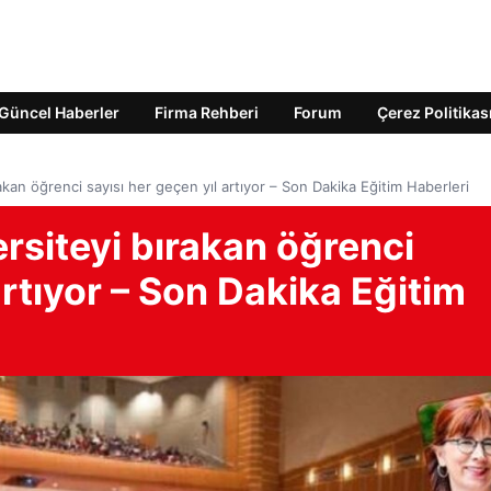
Güncel Haberler
Firma Rehberi
Forum
Çerez Politikas
akan öğrenci sayısı her geçen yıl artıyor – Son Dakika Eğitim Haberleri
rsiteyi bırakan öğrenci
artıyor – Son Dakika Eğitim