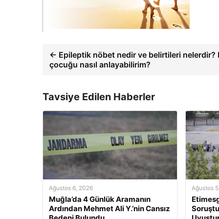
← Epileptik nöbet nedir ve belirtileri nelerdir?
çocuğu nasıl anlayabilirim?
Tavsiye Edilen Haberler
Ağustos 6, 2026
Ağustos 5
Muğla’da 4 Günlük Aramanın
Etimesg
Ardından Mehmet Ali Y.’nin Cansız
Soruştu
Bedeni Bulundu
Uyuştur