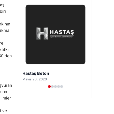
yaş
biri
kkının
ırakma
re
katkı
350'den
Prenses Night Club
Nisan 29, 2026
aşvuran
muna
limler
i ve