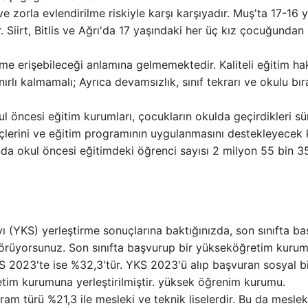
 zorla evlendirilme riskiyle karşı karşıyadır. Muş'ta 17-16 
Siirt, Bitlis ve Ağrı'da 17 yaşındaki her üç kız çocuğundan 
time erişebileceği anlamına gelmemektedir. Kaliteli eğitim ha
nırlı kalmamalı; Ayrıca devamsızlık, sınıf tekrarı ve okulu b
l öncesi eğitim kurumları, çocukların okulda geçirdikleri sü
eçlerini ve eğitim programının uygulanmasını destekleyecek 
nda okul öncesi eğitimdeki öğrenci sayısı 2 milyon 55 bin 
vı (YKS) yerleştirme sonuçlarına baktığınızda, son sınıfta b
i görüyorsunuz. Son sınıfta başvurup bir yükseköğretim kuru
S 2023'te ise %32,3'tür. YKS 2023'ü alıp başvuran sosyal bi
retim kurumuna yerleştirilmiştir. yüksek öğrenim kurumu.
am türü %21,3 ile mesleki ve teknik liselerdir. Bu da meslek