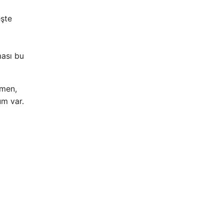
eşte
ması bu
ğmen,
um var.