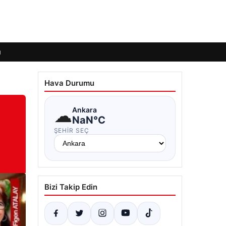
ı
Hava Durumu
☁
Ankara
NaN°C
ŞEHIR SEÇ
Bizi Takip Edin