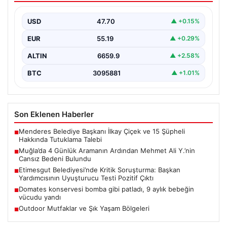
Bulundu
USD
47.70
▲ +0.15%
Muğla’nın Seydikemer ilçesinde, dört gün boyunca
ailesi ve yakınları tarafından kayıp olarak aranan 41…
EUR
55.19
▲ +0.29%
ALTIN
6659.9
▲ +2.58%
BTC
3095881
▲ +1.01%
Son Eklenen Haberler
Menderes Belediye Başkanı İlkay Çiçek ve 15 Şüpheli
■
Hakkında Tutuklama Talebi
Muğla’da 4 Günlük Aramanın Ardından Mehmet Ali Y.’nin
■
Cansız Bedeni Bulundu
Etimesgut Belediyesi’nde Kritik Soruşturma: Başkan
■
Yardımcısının Uyuşturucu Testi Pozitif Çıktı
Domates konservesi bomba gibi patladı, 9 aylık bebeğin
■
vücudu yandı
Outdoor Mutfaklar ve Şık Yaşam Bölgeleri
■