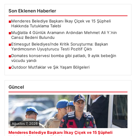
Son Eklenen Haberler
Menderes Belediye Başkanı İlkay Çiçek ve 15 Şüpheli
■
Hakkında Tutuklama Talebi
Muğla’da 4 Günlük Aramanın Ardından Mehmet Ali Y.’nin
■
Cansız Bedeni Bulundu
Etimesgut Belediyesi’nde Kritik Soruşturma: Başkan
■
Yardımcısının Uyuşturucu Testi Pozitif Çıktı
Domates konservesi bomba gibi patladı, 9 aylık bebeğin
■
vücudu yandı
Outdoor Mutfaklar ve Şık Yaşam Bölgeleri
■
Güncel
Ağustos 7, 2026
Menderes Belediye Başkanı İlkay Çiçek ve 15 Şüpheli