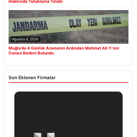
Hakkında Tutuklama Talebi
Ağustos 6, 2026
Muğla’da 4 Günlük Aramanın Ardından Mehmet Ali Y.’nin
Cansız Bedeni Bulundu
Son Eklenen Firmalar