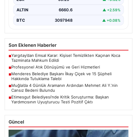
ALTIN
6660.6
▲ +2.59%
BTC
3097948
▲ +0.08%
Son Eklenen Haberler
Yargıtay’dan Emsal Karar: Kişisel Temizlikten Kaçınan Koca
■
Tazminata Mahkum Edildi
Profesyonel Atık Dönüşümü ve Geri Hizmetleri
■
Menderes Belediye Başkanı İlkay Çiçek ve 15 Şüpheli
■
Hakkında Tutuklama Talebi
Muğla’da 4 Günlük Aramanın Ardından Mehmet Ali Y.’nin
■
Cansız Bedeni Bulundu
Etimesgut Belediyesi’nde Kritik Soruşturma: Başkan
■
Yardımcısının Uyuşturucu Testi Pozitif Çıktı
Güncel