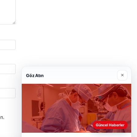
×
Göz Atın
n.
Güncel Haberler