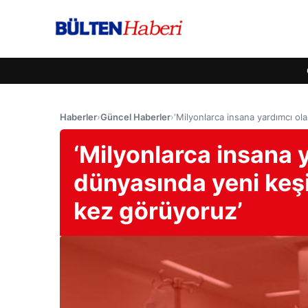
Haberler
›
Güncel Haberler
›
‘Milyonlarca insana yardımcı olab
‘Milyonlarca insana y
dünyasında yeni keşif
kez görüyoruz’