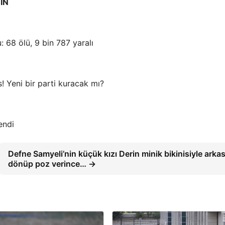
IN
u: 68 ölü, 9 bin 787 yaralı
s! Yeni bir parti kuracak mı?
endi
Defne Samyeli’nin küçük kızı Derin minik bikinisiyle arkas
dönüp poz verince… →