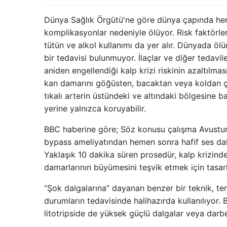
Dünya Sağlık Örgütü'ne göre dünya çapında her y
komplikasyonlar nedeniyle ölüyor. Risk faktörle
tütün ve alkol kullanımı da yer alır. Dünyada ölü
bir tedavisi bulunmuyor. İlaçlar ve diğer tedavil
aniden engellendiği kalp krizi riskinin azaltılmas
kan damarını göğüsten, bacaktan veya koldan çık
tıkalı arterin üstündeki ve altındaki bölgesine 
yerine yalnızca koruyabilir.
BBC haberine göre; Söz konusu çalışma Avusturya
bypass ameliyatından hemen sonra hafif ses dalg
Yaklaşık 10 dakika süren prosedür, kalp krizin
damarlarının büyümesini teşvik etmek için tasar
“Şok dalgalarına” dayanan benzer bir teknik, te
durumların tedavisinde halihazırda kullanılıyor. 
litotripside de yüksek güçlü dalgalar veya darbele