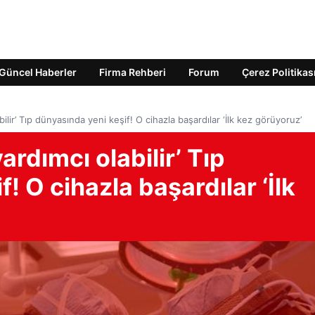
Güncel Haberler
Firma Rehberi
Forum
Çerez Politikas
ilir’ Tıp dünyasında yeni keşif! O cihazla başardılar ‘İlk kez görüyoruz’
ardımcı olabilir’ Tıp
! O cihazla başardılar ‘İlk