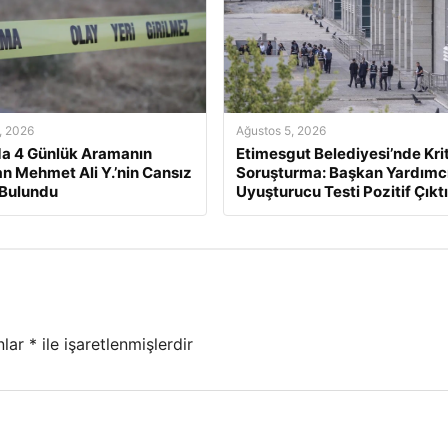
, 2026
Ağustos 5, 2026
a 4 Günlük Aramanın
Etimesgut Belediyesi’nde Kri
n Mehmet Ali Y.’nin Cansız
Soruşturma: Başkan Yardımcı
 Bulundu
Uyuşturucu Testi Pozitif Çıktı
nlar
*
ile işaretlenmişlerdir