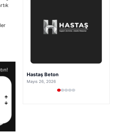
rtık
ler
Prenses Night Club
Nisan 29, 2026