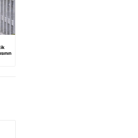
tik
sının