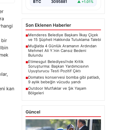
BTC
3095881
▲ +1.01%
er
ra
Son Eklenen Haberler
rhangi
Menderes Belediye Başkanı İlkay Çiçek
■
ve 15 Şüpheli Hakkında Tutuklama Talebi
 bir
Muğla’da 4 Günlük Aramanın Ardından
lbin
■
Mehmet Ali Y.’nin Cansız Bedeni
rmek
Bulundu
Etimesgut Belediyesi’nde Kritik
■
Soruşturma: Başkan Yardımcısının
Uyuşturucu Testi Pozitif Çıktı
lar,
Domates konservesi bomba gibi patladı,
■
9 aylık bebeğin vücudu yandı
eni kan
Outdoor Mutfaklar ve Şık Yaşam
■
Bölgeleri
Güncel