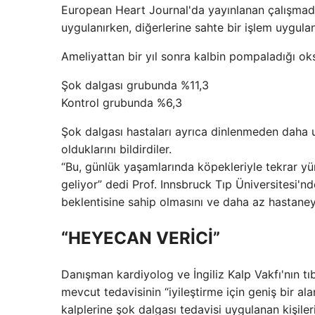
European Heart Journal'da yayınlanan çalışmada,
uygulanırken, diğerlerine sahte bir işlem uygulan
Ameliyattan bir yıl sonra kalbin pompaladığı oksi
Şok dalgası grubunda %11,3
Kontrol grubunda %6,3
Şok dalgası hastaları ayrıca dinlenmeden daha u
olduklarını bildirdiler.
“Bu, günlük yaşamlarında köpekleriyle tekrar yü
geliyor” dedi Prof. Innsbruck Tıp Üniversitesi'
beklentisine sahip olmasını ve daha az hastaney
“HEYECAN VERİCİ”
Danışman kardiyolog ve İngiliz Kalp Vakfı'nın tı
mevcut tedavisinin “iyileştirme için geniş bir ala
kalplerine şok dalgası tedavisi uygulanan kişiler