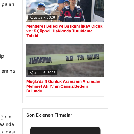
lgaları
Ağustos 7, 2026
Menderes Belediye Başkanı İlkay Çiçek
ve 15 Şüpheli Hakkında Tutuklama
Talebi
ip
nlamına
Ağustos 6, 2026
Muğla’da 4 Günlük Aramanın Ardından
Mehmet Ali Y.’nin Cansız Bedeni
Bulundu
Son Eklenen Firmalar
ığının
rasında
dalgası