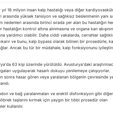
ıl 18 milyon insan kalp hastalığı veya diğer kardiyovaskül
ri arasında yüksek tansiyon ve sağlıksız beslenmenin yanı sı
m nedenleri arasında birinci sırada yer alan bu hastalığın he
er hastalığın kontrol altına alınmasına ve organa kan akışının
ına yardımcı olabilir. Daha ciddi vakalarda, cerrahlar sağlıklı
arır ve bunu, kalp bypass olarak bilinen bir prosedürle, ka
bağlar. Ancak bu tür bir müdahale, kalp fonksiyonunu iyileşti
'da 63 kişi üzerinde yürütüldü. Avusturya'daki araştırmacı
aları uygulayarak hasarlı dokuyu yenilemeye çalışıyorlar.
den sonra hasar gören veya yaralanan bölgenin çevresinde y
landı.
ndon ve bağ yaralanmaları ve erektil disfonksiyon gibi diğer
Böbrek taşlarını kırmak için yaygın bir tıbbi prosedür olan
r kullanılır.