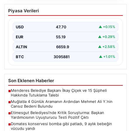
Muğla’da 4 Günlük Aramanın Ardından
Piyasa Verileri
Mehmet Ali Y.’nin Cansız Bedeni
Bulundu
USD
47.70
▲ +0.15%
Muğla’nın Seydikemer ilçesinde, dört gün boyunca
ailesi ve yakınları tarafından kayıp olarak aranan 41…
EUR
55.19
▲ +0.29%
ALTIN
6659.9
▲ +2.58%
BTC
3095881
▲ +1.01%
Son Eklenen Haberler
Menderes Belediye Başkanı İlkay Çiçek ve 15 Şüpheli
■
Hakkında Tutuklama Talebi
Muğla’da 4 Günlük Aramanın Ardından Mehmet Ali Y.’nin
■
Cansız Bedeni Bulundu
Etimesgut Belediyesi’nde Kritik Soruşturma: Başkan
■
Yardımcısının Uyuşturucu Testi Pozitif Çıktı
Domates konservesi bomba gibi patladı, 9 aylık bebeğin
■
vücudu yandı