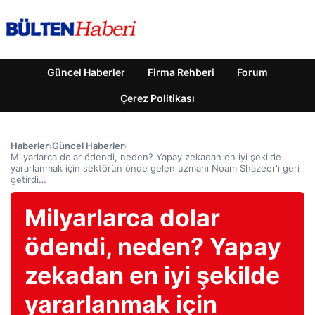
Güncel Haberler
Firma Rehberi
Forum
Çerez Politikası
Haberler
›
Güncel Haberler
›
Milyarlarca dolar ödendi, neden? Yapay zekadan en iyi şekilde
yararlanmak için sektörün önde gelen uzmanı Noam Shazeer'ı geri
getirdi…
Milyarlarca dolar
ödendi, neden? Yapay
zekadan en iyi şekilde
yararlanmak için