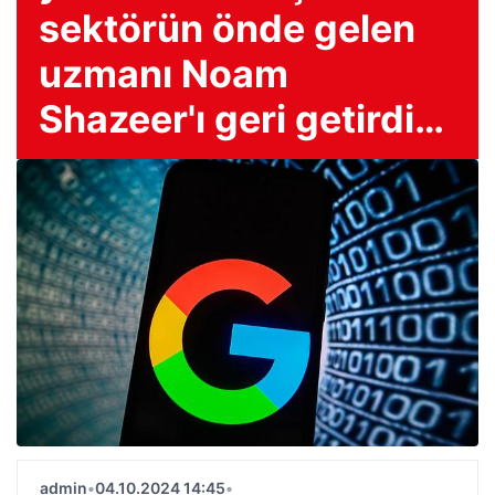
sektörün önde gelen
uzmanı Noam
Shazeer'ı geri getirdi…
admin
•
04.10.2024 14:45
•