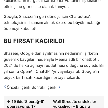
kullanıcıların kurgusal karakterler ve tanınmış kişilerle
etkileşime girmesine olanak tanıyor.
Google, Shazeer'in geri dönüşü için Character.AI
teknolojisinin lisansını almak üzere bu büyük meblağı
ödemeyi kabul etti.
BU FIRSAT KAÇIRILDI
Shazeer, Google'dan ayrılmasının nedeninin, şirketin
güvenlik kaygıları nedeniyle Meena adlı bir chatbot'u
2021'de halka açmayı reddetmesi olduğunu söyledi. Bir
yıl sonra OpenAI, ChatGPT'yi yayınlayarak Google'ın
büyük bir fırsatı kaçırdığını ortaya çıkardı.
Önceki içerik
Sonraki içerik
← 19 ilde 'Siberağ-9'
Wall Street'te endeksler
operasyonu: 17
yükseliyor – Bigpara