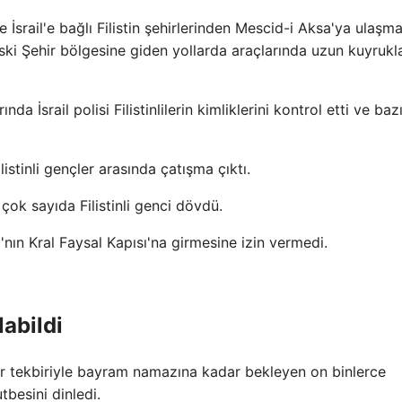
 İsrail'e bağlı Filistin şehirlerinden Mescid-i Aksa'ya ulaşm
 Eski Şehir bölgesine giden yollarda araçlarında uzun kuyrukl
İsrail polisi Filistinlilerin kimliklerini kontrol etti ve bazı
ilistinli gençler arasında çatışma çıktı.
e çok sayıda Filistinli genci dövdü.
sa'nın Kral Faysal Kapısı'na girmesine izin vermedi.
labildi
bir tekbiriyle bayram namazına kadar bekleyen on binlerce
esini dinledi.