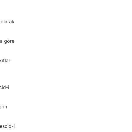
 olarak
ya göre
ıflar
cid-i
arın
escid-i