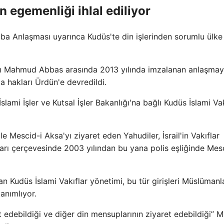
n egemenliği ihlal ediliyor
raba Anlaşması uyarınca Kudüs'te din işlerinden sorumlu ülke
şkanı Mahmud Abbas arasında 2013 yılında imzalanan anlaşma
 hakları Ürdün'e devredildi.
ami İşler ve Kutsal İşler Bakanlığı'na bağlı Kudüs İslami Vak
e Mescid-i Aksa'yı ziyaret eden Yahudiler, İsrail'in Vakıflar
kararı çerçevesinde 2003 yılından bu yana polis eşliğinde Mes
ayan Kudüs İslami Vakıflar yönetimi, bu tür girişleri Müslümanl
tanımlıyor.
 edebildiği ve diğer din mensuplarının ziyaret edebildiği” M