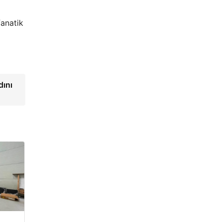
fanatik
dını