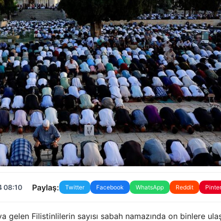
Paylaş:
4 08:10
Twitter
Facebook
WhatsApp
Reddit
Pinte
 gelen Filistinlilerin sayısı sabah namazında on binlere ulaş