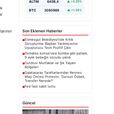
ALTIN
6498.4
▲ +4.29%
ak
BTC
3080988
▲ +1.38%
ar
Son Eklenen Haberler
larının
Etimesgut Belediyesi’nde Kritik
■
Soruşturma: Başkan Yardımcısının
Uyuşturucu Testi Pozitif Çıktı
Domates konservesi bomba gibi patladı,
■
9 aylık bebeğin vücudu yandı
Outdoor Mutfaklar ve Şık Yaşam
■
Bölgeleri
Galatasaray Taraftarlarından Rennes
■
Maçı Öncesi Protesto: ‘Dursun Özbek,
Transfer Nerede?’
Fed faizi sabit tuttu
■
Güncel