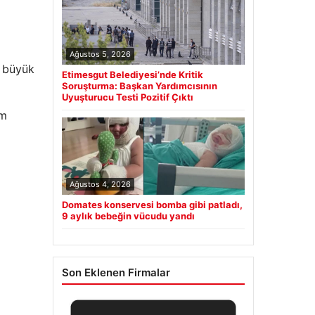
Ağustos 5, 2026
n büyük
Etimesgut Belediyesi’nde Kritik
Soruşturma: Başkan Yardımcısının
Uyuşturucu Testi Pozitif Çıktı
am
Ağustos 4, 2026
Domates konservesi bomba gibi patladı,
9 aylık bebeğin vücudu yandı
Son Eklenen Firmalar