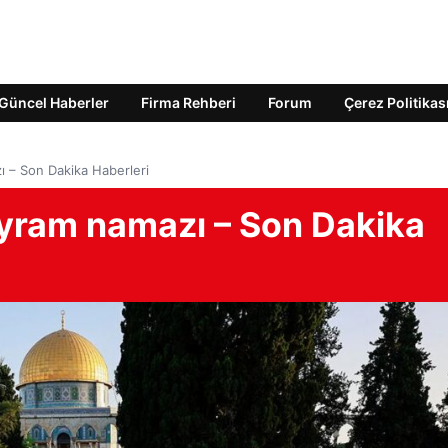
Güncel Haberler
Firma Rehberi
Forum
Çerez Politikas
 – Son Dakika Haberleri
yram namazı – Son Dakika