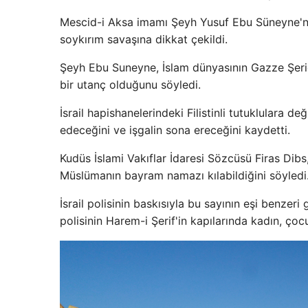
Mescid-i Aksa imamı Şeyh Yusuf Ebu Süneyne'ni
soykırım savaşına dikkat çekildi.
Şeyh Ebu Suneyne, İslam dünyasının Gazze Şeridi'
bir utanç olduğunu söyledi.
İsrail hapishanelerindeki Filistinli tutuklulara
edeceğini ve işgalin sona ereceğini kaydetti.
Kudüs İslami Vakıflar İdaresi Sözcüsü Firas Dibs
Müslümanın bayram namazı kılabildiğini söyledi
İsrail polisinin baskısıyla bu sayının eşi benzer
polisinin Harem-i Şerif'in kapılarında kadın, ço