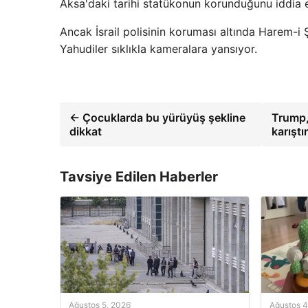
Aksa'daki tarihi statükonun korunduğunu iddia e
Ancak İsrail polisinin koruması altında Harem-i 
Yahudiler sıklıkla kameralara yansıyor.
← Çocuklarda bu yürüyüş şekline
Trump, 
dikkat
karıştı
Tavsiye Edilen Haberler
Ağustos 5, 2026
Ağustos 4