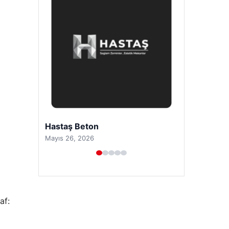
Prenses Night Club
Nisan 29, 2026
af: