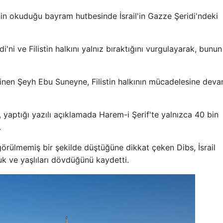
n okuduğu bayram hutbesinde İsrail'in Gazze Şeridi'ndeki
ni ve Filistin halkını yalnız bıraktığını vurgulayarak, bunu
 değinen Şeyh Ebu Suneyne, Filistin halkının mücadelesine dev
, yaptığı yazılı açıklamada Harem-i Şerif'te yalnızca 40 bin
.
i görülmemiş bir şekilde düştüğüne dikkat çeken Dibs, İsrail
cuk ve yaşlıları dövdüğünü kaydetti.