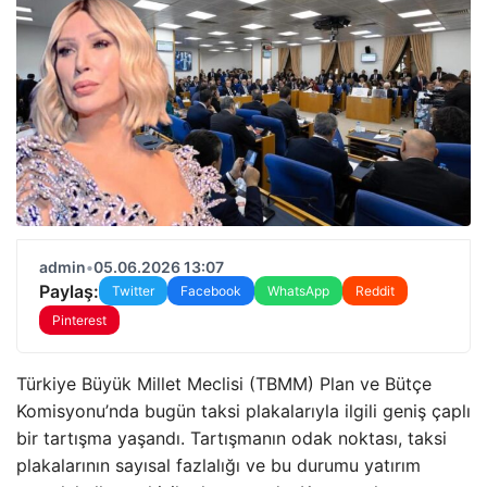
admin
•
05.06.2026 13:07
Paylaş:
Twitter
Facebook
WhatsApp
Reddit
Pinterest
Türkiye Büyük Millet Meclisi (TBMM) Plan ve Bütçe
Komisyonu’nda bugün taksi plakalarıyla ilgili geniş çaplı
bir tartışma yaşandı. Tartışmanın odak noktası, taksi
plakalarının sayısal fazlalığı ve bu durumu yatırım