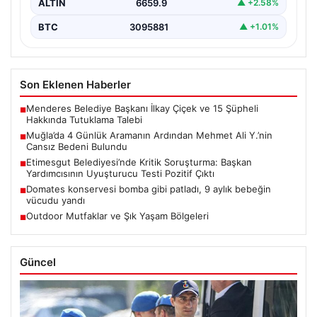
ALTIN
6659.9
▲ +2.58%
BTC
3095881
▲ +1.01%
Son Eklenen Haberler
Menderes Belediye Başkanı İlkay Çiçek ve 15 Şüpheli
■
Hakkında Tutuklama Talebi
Muğla’da 4 Günlük Aramanın Ardından Mehmet Ali Y.’nin
■
Cansız Bedeni Bulundu
Etimesgut Belediyesi’nde Kritik Soruşturma: Başkan
■
Yardımcısının Uyuşturucu Testi Pozitif Çıktı
Domates konservesi bomba gibi patladı, 9 aylık bebeğin
■
vücudu yandı
Outdoor Mutfaklar ve Şık Yaşam Bölgeleri
■
Güncel