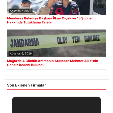
Ağustos 7, 2026
Menderes Belediye Başkanı İlkay Çiçek ve 15 Şüpheli
Hakkında Tutuklama Talebi
Ağustos 6, 2026
Muğla’da 4 Günlük Aramanın Ardından Mehmet Ali Y.’nin
Cansız Bedeni Bulundu
Son Eklenen Firmalar