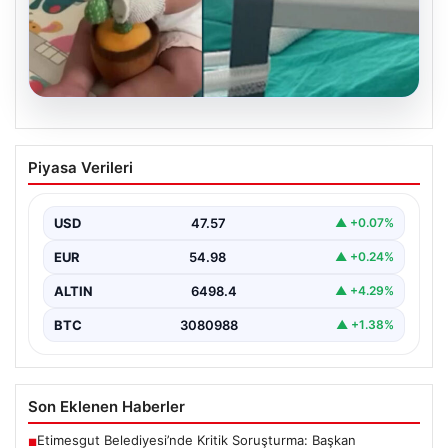
04.08.2026
Domates konservesi bomba gibi patladı,
Piyasa Verileri
9 aylık bebeğin vücudu yandı
USD
47.57
▲ +0.07%
EUR
54.98
▲ +0.24%
ALTIN
6498.4
▲ +4.29%
BTC
3080988
▲ +1.38%
Son Eklenen Haberler
Etimesgut Belediyesi’nde Kritik Soruşturma: Başkan
■