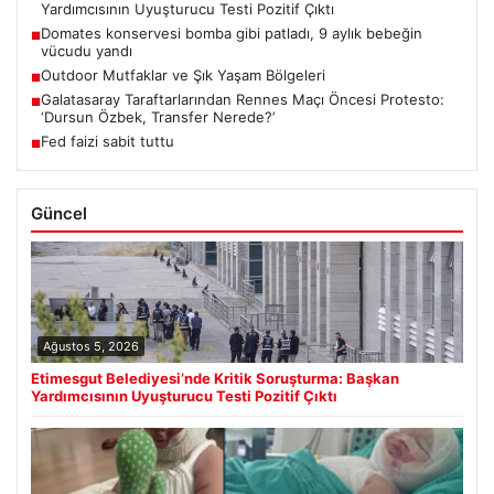
Yardımcısının Uyuşturucu Testi Pozitif Çıktı
Domates konservesi bomba gibi patladı, 9 aylık bebeğin
■
vücudu yandı
Outdoor Mutfaklar ve Şık Yaşam Bölgeleri
■
Galatasaray Taraftarlarından Rennes Maçı Öncesi Protesto:
■
‘Dursun Özbek, Transfer Nerede?’
Fed faizi sabit tuttu
■
Güncel
Ağustos 5, 2026
Etimesgut Belediyesi’nde Kritik Soruşturma: Başkan
Yardımcısının Uyuşturucu Testi Pozitif Çıktı