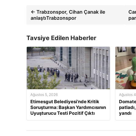
← Trabzonspor, Cihan Çanak ile
Can
anlaştıTrabzonspor
par
Tavsiye Edilen Haberler
Ağustos 5, 2026
Ağustos 4
Etimesgut Belediyesi’nde Kritik
Domate
Soruşturma: Başkan Yardımcısının
patladı
Uyuşturucu Testi Pozitif Çıktı
yandı