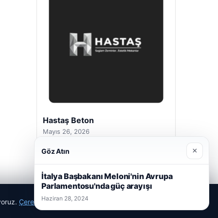
Hastaş Beton
Mayıs 26, 2026
×
Göz Atın
İtalya Başbakanı Meloni'nin Avrupa
Parlamentosu'nda güç arayışı
Haziran 28, 2024
ıyoruz.
Çerez Politikamız
Reddet
Kabul Et