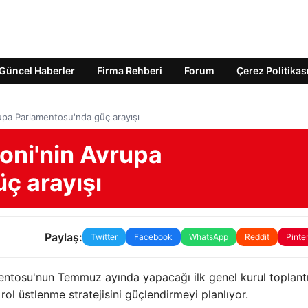
Güncel Haberler
Firma Rehberi
Forum
Çerez Politikas
rupa Parlamentosu'nda güç arayışı
oni'nin Avrupa
ç arayışı
Paylaş:
Twitter
Facebook
WhatsApp
Reddit
Pinte
entosu'nun Temmuz ayında yapacağı ilk genel kurul toplantı
l üstlenme stratejisini güçlendirmeyi planlıyor.