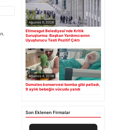
Ağustos 5, 2026
Etimesgut Belediyesi’nde Kritik
n.
Soruşturma: Başkan Yardımcısının
Uyuşturucu Testi Pozitif Çıktı
Ağustos 4, 2026
Domates konservesi bomba gibi patladı,
9 aylık bebeğin vücudu yandı
Son Eklenen Firmalar