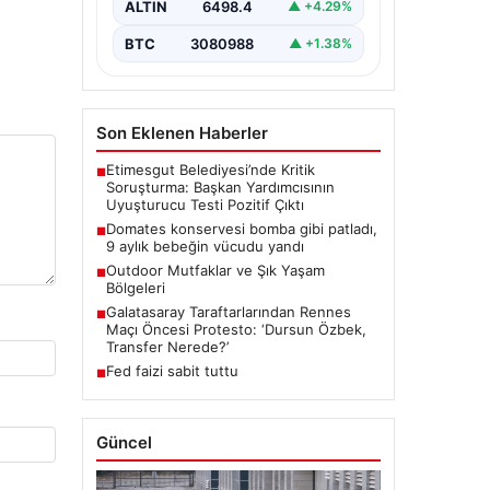
ALTIN
6498.4
▲ +4.29%
BTC
3080988
▲ +1.38%
Son Eklenen Haberler
Etimesgut Belediyesi’nde Kritik
■
Soruşturma: Başkan Yardımcısının
Uyuşturucu Testi Pozitif Çıktı
Domates konservesi bomba gibi patladı,
■
9 aylık bebeğin vücudu yandı
Outdoor Mutfaklar ve Şık Yaşam
■
Bölgeleri
Galatasaray Taraftarlarından Rennes
■
Maçı Öncesi Protesto: ‘Dursun Özbek,
Transfer Nerede?’
Fed faizi sabit tuttu
■
Güncel