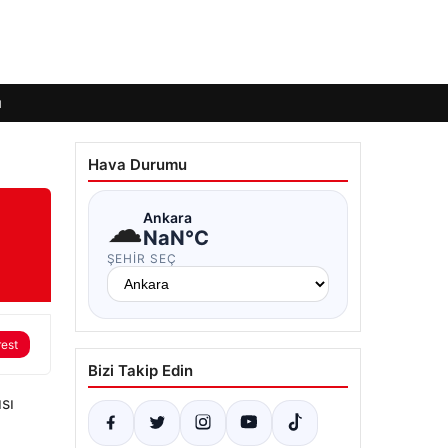
ı
Hava Durumu
☁
Ankara
NaN°C
ŞEHIR SEÇ
rest
Bizi Takip Edin
sı