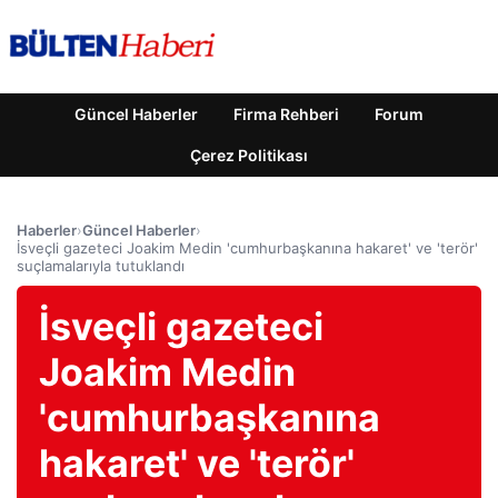
Güncel Haberler
Firma Rehberi
Forum
Çerez Politikası
Haberler
›
Güncel Haberler
›
İsveçli gazeteci Joakim Medin 'cumhurbaşkanına hakaret' ve 'terör'
suçlamalarıyla tutuklandı
İsveçli gazeteci
Joakim Medin
'cumhurbaşkanına
hakaret' ve 'terör'