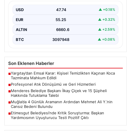
Günümüzde gelişen dijitalleşme ile şirketler altyapı
envanterlerini belirli periyotlarla güncellemektedir.
USD
47.74
▲ +0.18%
Yapılan yenileme süreçlerinde boşta…
EUR
55.25
▲ +0.32%
ALTIN
6660.6
▲ +2.59%
BTC
3097948
▲ +0.08%
Son Eklenen Haberler
Yargıtay’dan Emsal Karar: Kişisel Temizlikten Kaçınan Koca
■
Tazminata Mahkum Edildi
Profesyonel Atık Dönüşümü ve Geri Hizmetleri
■
Menderes Belediye Başkanı İlkay Çiçek ve 15 Şüpheli
■
Hakkında Tutuklama Talebi
Muğla’da 4 Günlük Aramanın Ardından Mehmet Ali Y.’nin
■
Cansız Bedeni Bulundu
Etimesgut Belediyesi’nde Kritik Soruşturma: Başkan
■
Yardımcısının Uyuşturucu Testi Pozitif Çıktı