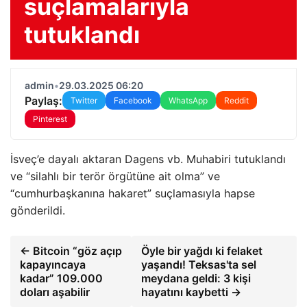
suçlamalarıyla
tutuklandı
admin
•
29.03.2025 06:20
Paylaş:
Twitter
Facebook
WhatsApp
Reddit
Pinterest
İsveç’e dayalı aktaran Dagens vb. Muhabiri tutuklandı
ve “silahlı bir terör örgütüne ait olma” ve
“cumhurbaşkanına hakaret” suçlamasıyla hapse
gönderildi.
← Bitcoin “göz açıp
Öyle bir yağdı ki felaket
kapayıncaya
yaşandı! Teksas'ta sel
kadar” 109.000
meydana geldi: 3 kişi
doları aşabilir
hayatını kaybetti →