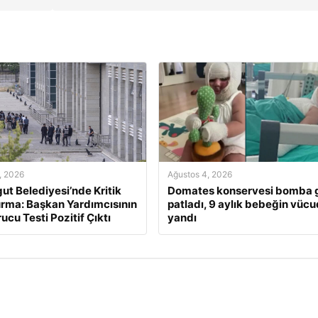
, 2026
Ağustos 4, 2026
ut Belediyesi’nde Kritik
Domates konservesi bomba g
rma: Başkan Yardımcısının
patladı, 9 aylık bebeğin vüc
ucu Testi Pozitif Çıktı
yandı