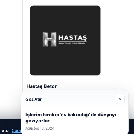
Hastaş Beton
Mayıs 26, 2026
×
Göz Atın
İşlerini bırakıp 'ev bakıcılığı' ile dünyayı
geziyorlar
Ağustos 18, 2024
ıyoruz.
Çerez Politikamız
Reddet
Kabul Et