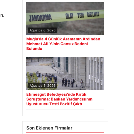
n.
Ağustos 6, 2026
Muğla’da 4 Günlük Aramanın Ardından
Mehmet Ali Y.’nin Cansız Bedeni
Bulundu
Ağustos 5, 2026
Etimesgut Belediyesi’nde Kritik
Soruşturma: Başkan Yardımcısının
Uyuşturucu Testi Pozitif Çıktı
Son Eklenen Firmalar