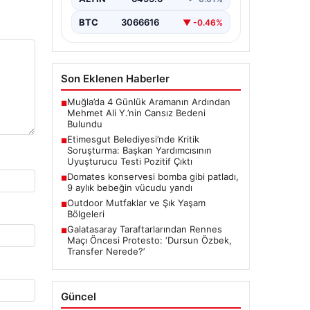
Ankara’da Etimesgut Belediyesi’ne
ilişkin yürütülen kapsamlı
BTC
3066616
▼ -0.46%
soruşturmanın detayları gün
yüzüne çıkmaya devam ediyor.
Başkan…
Son Eklenen Haberler
Muğla’da 4 Günlük Aramanın Ardından
■
Mehmet Ali Y.’nin Cansız Bedeni
Bulundu
Etimesgut Belediyesi’nde Kritik
■
Soruşturma: Başkan Yardımcısının
Uyuşturucu Testi Pozitif Çıktı
Domates konservesi bomba gibi patladı,
■
9 aylık bebeğin vücudu yandı
Outdoor Mutfaklar ve Şık Yaşam
■
Bölgeleri
Galatasaray Taraftarlarından Rennes
■
Maçı Öncesi Protesto: ‘Dursun Özbek,
Transfer Nerede?’
Güncel