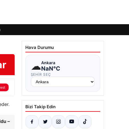
ı
Hava Durumu
ar
☁
Ankara
NaN°C
ŞEHIR SEÇ
rest
eder.
Bizi Takip Edin
ldu –