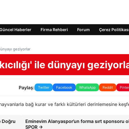
Güncel Haberler
Firma Rehberi
Forum
Çerez Politikas
e dünyayı geziyorlar
kıcılığı' ile dünyayı geziyorl
Paylaş:
Twitter
Facebook
WhatsApp
Reddit
Pinte
 hayvanlarla bağ kurar ve farklı kültürleri derinlemesine keşf
e Doğru
Eminevim Alanyaspor’un forma sırt sponsoru o
SPOR →