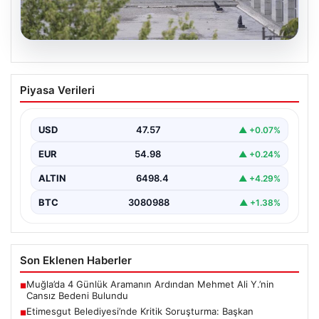
05.08.2026
Etimesgut Belediyesi’nde Kritik
Piyasa Verileri
Soruşturma: Başkan Yardımcısının
Uyuşturucu Testi Pozitif Çıktı
USD
47.57
▲ +0.07%
Ankara’da Etimesgut Belediyesi’ne ilişkin yürütülen
kapsamlı soruşturmanın detayları gün yüzüne çıkmaya
EUR
54.98
▲ +0.24%
devam ediyor. Başkan…
ALTIN
6498.4
▲ +4.29%
BTC
3080988
▲ +1.38%
Son Eklenen Haberler
Muğla’da 4 Günlük Aramanın Ardından Mehmet Ali Y.’nin
■
Cansız Bedeni Bulundu
Etimesgut Belediyesi’nde Kritik Soruşturma: Başkan
■