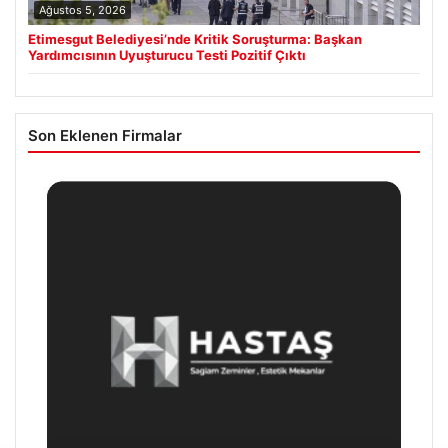
Ağustos 5, 2026
Etimesgut Belediyesi’nde Kritik Soruşturma: Başkan
Yardımcısının Uyuşturucu Testi Pozitif Çıktı
Son Eklenen Firmalar