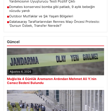
Yardımcısının Uyuşturucu Testi Pozitif Çıktı
Domates konservesi bomba gibi patladı, 9 aylık bebeğin
■
vücudu yandı
Outdoor Mutfaklar ve Şık Yaşam Bölgeleri
■
Galatasaray Taraftarlarından Rennes Maçı Öncesi Protesto:
■
‘Dursun Özbek, Transfer Nerede?’
Güncel
Ağustos 6, 2026
Muğla’da 4 Günlük Aramanın Ardından Mehmet Ali Y.’nin
Cansız Bedeni Bulundu