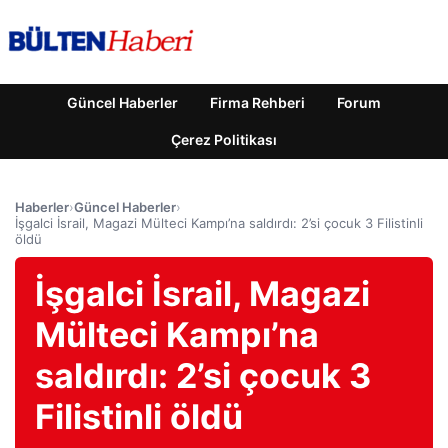
Güncel Haberler
Firma Rehberi
Forum
Çerez Politikası
Haberler
›
Güncel Haberler
›
İşgalci İsrail, Magazi Mülteci Kampı’na saldırdı: 2’si çocuk 3 Filistinli
öldü
İşgalci İsrail, Magazi
Mülteci Kampı’na
saldırdı: 2’si çocuk 3
Filistinli öldü