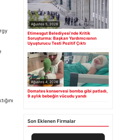
Ağustos 5, 2026
ergy
Etimesgut Belediyesi’nde Kritik
Soruşturma: Başkan Yardımcısının
Uyuşturucu Testi Pozitif Çıktı
e
Ağustos 4, 2026
Domates konservesi bomba gibi patladı,
9 aylık bebeğin vücudu yandı
tığını
Son Eklenen Firmalar