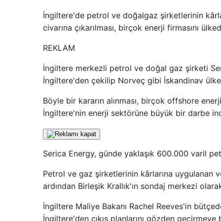
İngiltere'de petrol ve doğalgaz şirketlerinin kâ
civarına çıkarılması, birçok enerji firmasını ül
REKLAM
İngiltere merkezli petrol ve doğal gaz şirketi S
İngiltere'den çekilip Norveç gibi İskandinav ül
Böyle bir kararın alınması, birçok offshore enerji
İngiltere'nin enerji sektörüne büyük bir darbe indi
Serica Energy, günde yaklaşık 600.000 varil petro
Petrol ve gaz şirketlerinin kârlarına uygulanan 
ardından Birleşik Krallık'ın sondaj merkezi olara
İngiltere Maliye Bakanı Rachel Reeves'in bütçede
İngiltere'den çıkış planlarını gözden geçirmeye 