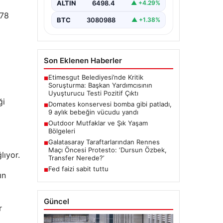
ALTIN
6498.4
▲ +4.29%
 78
BTC
3080988
▲ +1.38%
Son Eklenen Haberler
Etimesgut Belediyesi’nde Kritik
■
Soruşturma: Başkan Yardımcısının
Uyuşturucu Testi Pozitif Çıktı
ği
Domates konservesi bomba gibi patladı,
■
9 aylık bebeğin vücudu yandı
Outdoor Mutfaklar ve Şık Yaşam
■
Bölgeleri
Galatasaray Taraftarlarından Rennes
■
Maçı Öncesi Protesto: ‘Dursun Özbek,
lıyor.
Transfer Nerede?’
Fed faizi sabit tuttu
■
ın
Güncel
r