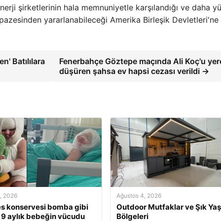
enerji şirketlerinin hala memnuniyetle karşılandığı ve daha y
pazesinden yararlanabileceği Amerika Birleşik Devletleri'ne
n' Batılılara
Fenerbahçe Göztepe maçında Ali Koç'u yer
düşüren şahsa ev hapsi cezası verildi →
, 2026
Ağustos 4, 2026
s konservesi bomba gibi
Outdoor Mutfaklar ve Şık Ya
, 9 aylık bebeğin vücudu
Bölgeleri