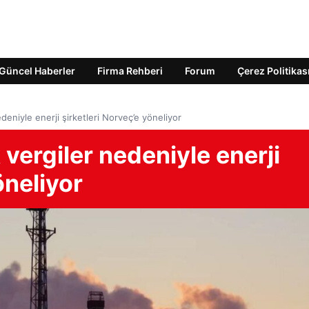
Güncel Haberler
Firma Rehberi
Forum
Çerez Politikas
edeniyle enerji şirketleri Norveç’e yöneliyor
 vergiler nedeniyle enerji
öneliyor