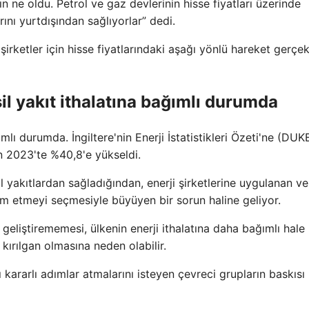
n ne oldu. Petrol ve gaz devlerinin hisse fiyatları üzerinde
ını yurtdışından sağlıyorlar” dedi.
şirketler için hisse fiyatlarındaki aşağı yönlü hareket gerçe
il yakıt ithalatına bağımlı durumda
mlı durumda. İngiltere'nin Enerji İstatistikleri Özeti'ne (DUK
en 2023'te %40,8'e yükseldi.
sil yakıtlardan sağladığından, enerji şirketlerine uygulanan ve
vam etmeyi seçmesiyle büyüyen bir sorun haline geliyor.
a geliştirememesi, ülkenin enerji ithalatına daha bağımlı hale
ırılgan olmasına neden olabilir.
şı kararlı adımlar atmalarını isteyen çevreci grupların baskısı