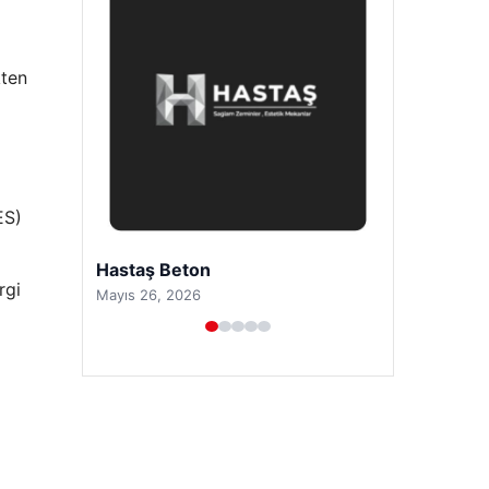
kten
ES)
Prenses Night Club
rgi
Nisan 29, 2026