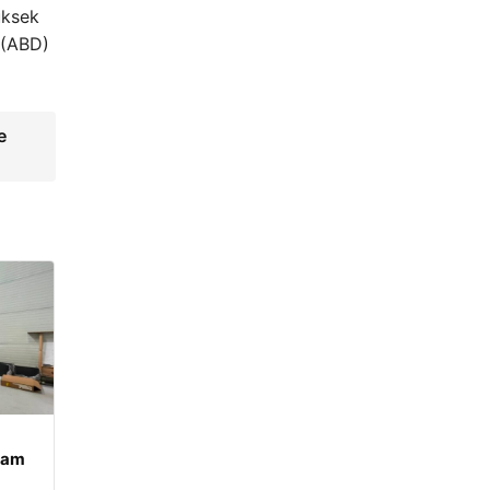
üksek
 (ABD)
e
şam