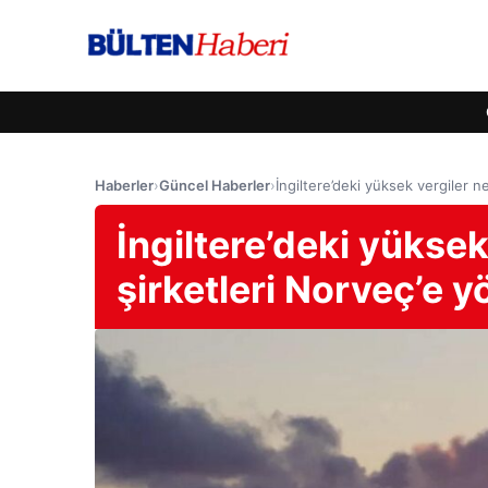
Haberler
›
Güncel Haberler
›
İngiltere’deki yüksek vergiler n
İngiltere’deki yüksek
şirketleri Norveç’e y