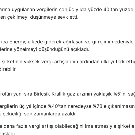
rlarına uygulanan vergilerin son üç yılda yüzde 40'tan yüzde
keden çekilmeyi düşünmeye sevk etti.
erica Energy, ülkede giderek ağırlaşan vergi rejimi nedeniyle
kelerine yönelmeyi düşündüğünü açıkladı.
 şirketinin yüksek vergi artışlarının ardından ülkeyi terk etti
rebilir.
lün yanı sıra Birleşik Krallık gaz arzının yaklaşık %5'ini sağ
vergilerin üç yıl içinde %40'tan neredeyse %78'e çıkarılmasın
k çekiciliği son zamanlarda azaldı.
 daha fazla vergi artışı olabileceğini ima etmesiyle şirketle
başladı.