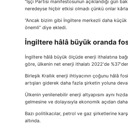
“İşçi Partisi manifestosunun açıklandığı gün bakı
neredeyse hiçbir etkisi olmadı çünkü onlar kârlar
“Ancak bizim gibi İngiltere merkezli daha küçük 
önemli” diye ekledi.
İngiltere hâlâ büyük oranda fos
İngiltere hâlâ büyük ölçüde enerji ithalatına bağı
göre, ülkenin net enerji ithalatı 2022'de %37'd
Birleşik Krallık enerji ihtiyacının çoğunu hâlâ fo
artışları giderek daha fazla şirketin yoluna de
Ülkenin yenilenebilir enerji altyapısını aynı hızd
gelmesine ve dolayısıyla ekonomik açıdan daha k
Bazı politikacılar, petrol ve gaz şirketlerine kar
altında.