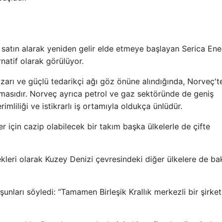
ı satın alarak yeniden gelir elde etmeye başlayan Serica En
ernatif olarak görülüyor.
azarı ve güçlü tedarikçi ağı göz önüne alındığında, Norveç't
lmasıdır. Norveç ayrıca petrol ve gaz sektöründe de geniş
mliliği ve istikrarlı iş ortamıyla oldukça ünlüdür.
r için cazip olabilecek bir takım başka ülkelerle de çifte
kleri olarak Kuzey Denizi çevresindeki diğer ülkelere de bak
unları söyledi: “Tamamen Birleşik Krallık merkezli bir şirket