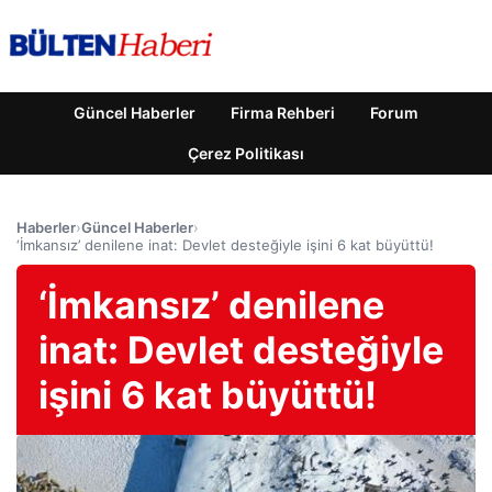
Güncel Haberler
Firma Rehberi
Forum
Çerez Politikası
Haberler
›
Güncel Haberler
›
‘İmkansız’ denilene inat: Devlet desteğiyle işini 6 kat büyüttü!
‘İmkansız’ denilene
inat: Devlet desteğiyle
işini 6 kat büyüttü!