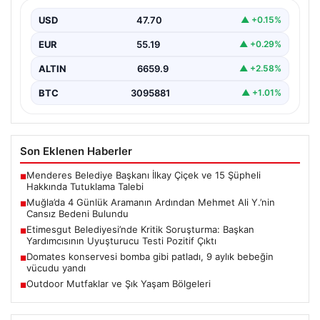
Bulundu
USD
47.70
▲ +0.15%
Muğla’nın Seydikemer ilçesinde, dört gün boyunca
ailesi ve yakınları tarafından kayıp olarak aranan 41…
EUR
55.19
▲ +0.29%
ALTIN
6659.9
▲ +2.58%
BTC
3095881
▲ +1.01%
Son Eklenen Haberler
Menderes Belediye Başkanı İlkay Çiçek ve 15 Şüpheli
■
Hakkında Tutuklama Talebi
Muğla’da 4 Günlük Aramanın Ardından Mehmet Ali Y.’nin
■
Cansız Bedeni Bulundu
Etimesgut Belediyesi’nde Kritik Soruşturma: Başkan
■
Yardımcısının Uyuşturucu Testi Pozitif Çıktı
Domates konservesi bomba gibi patladı, 9 aylık bebeğin
■
vücudu yandı
Outdoor Mutfaklar ve Şık Yaşam Bölgeleri
■