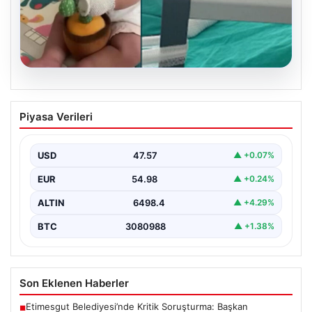
04.08.2026
Domates konservesi bomba gibi patladı,
Piyasa Verileri
9 aylık bebeğin vücudu yandı
USD
47.57
▲ +0.07%
EUR
54.98
▲ +0.24%
ALTIN
6498.4
▲ +4.29%
BTC
3080988
▲ +1.38%
Son Eklenen Haberler
Etimesgut Belediyesi’nde Kritik Soruşturma: Başkan
■