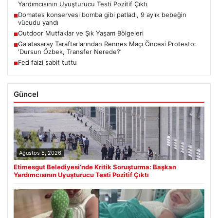
Yardımcısının Uyuşturucu Testi Pozitif Çıktı
Domates konservesi bomba gibi patladı, 9 aylık bebeğin
■
vücudu yandı
Outdoor Mutfaklar ve Şık Yaşam Bölgeleri
■
Galatasaray Taraftarlarından Rennes Maçı Öncesi Protesto:
■
‘Dursun Özbek, Transfer Nerede?’
Fed faizi sabit tuttu
■
Güncel
Ağustos 5, 2026
Etimesgut Belediyesi’nde Kritik Soruşturma: Başkan
Yardımcısının Uyuşturucu Testi Pozitif Çıktı