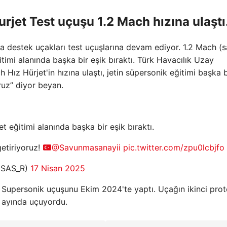
jet Test uçuşu 1.2 Mach hızına ulaştı
ava destek uçakları test uçuşlarına devam ediyor. 1.2 Mach (
itimi alanında başka bir eşik bıraktı. Türk Havacılık Uzay
h Hız Hürjet'in hızına ulaştı, jetin süpersonik eğitimi başka b
ruz” diyor beyan.
t eğitimi alanında başka bir eşik bıraktı.
etiriyoruz!
@Savunmasanayii
pic.twitter.com/zpu0lcbjfo
TUSAS_R)
17 Nisan 2025
k Supersonik uçuşunu Ekim 2024'te yaptı. Uçağın ikinci prot
t ayında uçuyordu.