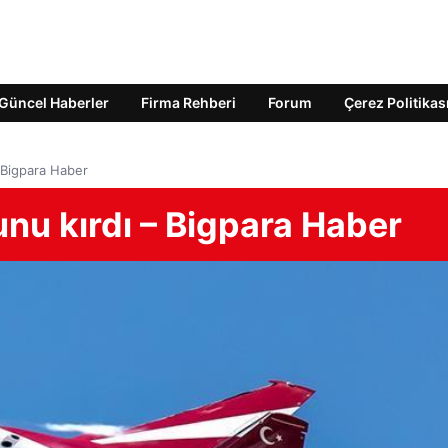
Güncel Haberler
Firma Rehberi
Forum
Çerez Politikas
 Bigpara Haber
nu kırdı – Bigpara Haber