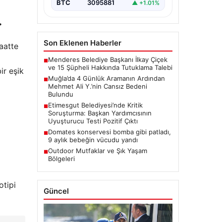
BTC
3095881
▲ +1.01%
.
Son Eklenen Haberler
saatte
Menderes Belediye Başkanı İlkay Çiçek
■
ve 15 Şüpheli Hakkında Tutuklama Talebi
ir eşik
Muğla’da 4 Günlük Aramanın Ardından
■
Mehmet Ali Y.’nin Cansız Bedeni
Bulundu
Etimesgut Belediyesi’nde Kritik
■
Soruşturma: Başkan Yardımcısının
Uyuşturucu Testi Pozitif Çıktı
Domates konservesi bomba gibi patladı,
■
9 aylık bebeğin vücudu yandı
Outdoor Mutfaklar ve Şık Yaşam
■
Bölgeleri
otipi
Güncel