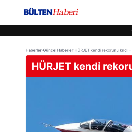
Haberler
›
Güncel Haberler
›
HÜRJET kendi rekorunu kırdı –
HÜRJET kendi rekoru