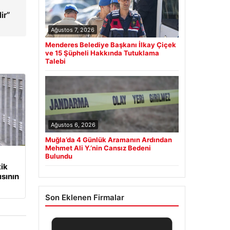
ir”
Ağustos 7, 2026
Menderes Belediye Başkanı İlkay Çiçek
ve 15 Şüpheli Hakkında Tutuklama
Talebi
Ağustos 6, 2026
Muğla’da 4 Günlük Aramanın Ardından
Mehmet Ali Y.’nin Cansız Bedeni
Bulundu
tik
sının
Son Eklenen Firmalar