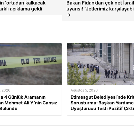
in ‘ortadan kalkacak’
Bakan Fidan’dan çok net İsrail
arklı açıklama geldi
uyarısı! “Jetlerimiz karşılaşabil
→
, 2026
Ağustos 5, 2026
a 4 Günlük Aramanın
Etimesgut Belediyesi’nde Kri
n Mehmet Ali Y.’nin Cansız
Soruşturma: Başkan Yardımcı
 Bulundu
Uyuşturucu Testi Pozitif Çıktı