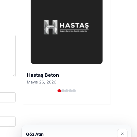
Prenses Night Club
Nisan 29, 2026
×
Göz Atın