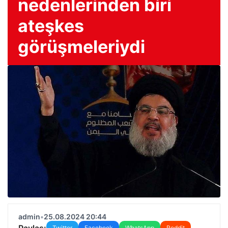
nedenlerinden biri
ateşkes
görüşmeleriydi
admin
•
25.08.2024 20:44
Paylaş:
Twitter
Facebook
WhatsApp
Reddit