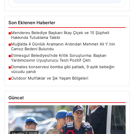
Son Eklenen Haberler
Menderes Belediye Başkanı İlkay Çiçek ve 15 Şüpheli
■
Hakkında Tutuklama Talebi
Muğla’da 4 Günlük Aramanın Ardından Mehmet Ali Y.’nin
■
Cansız Bedeni Bulundu
Etimesgut Belediyesi’nde Kritik Soruşturma: Başkan
■
Yardımcısının Uyuşturucu Testi Pozitif Çıktı
Domates konservesi bomba gibi patladı, 9 aylık bebeğin
■
vücudu yandı
Outdoor Mutfaklar ve Şık Yaşam Bölgeleri
■
Güncel
Ağustos 7, 2026