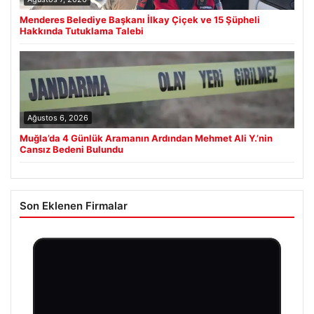
Menderes Belediye Başkanı İlkay Çiçek ve 15 Şüpheli
Hakkında Tutuklama Talebi
Ağustos 6, 2026
Muğla’da 4 Günlük Aramanın Ardından Mehmet Ali Y.’nin
Cansız Bedeni Bulundu
Son Eklenen Firmalar