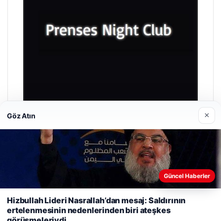
×
Göz Atın
Prenses Night Club
Nisan 29, 2026
Güncel Haberler
Web sitemizi nasıl kullandığınızı daha iyi anlayabilmek,
Hizbullah Lideri Nasrallah’dan mesaj: Saldırının
deneyiminizi kişiselleştirmek ve geliştirmek amacıyla çerezler
ertelenmesinin nedenlerinden biri ateşkes
kullanıyoruz.
Çerez Politikamız
görüşmeleriydi