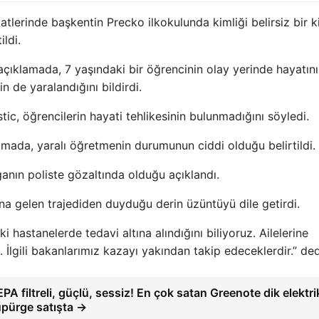
lerinde başkentin Precko ilkokulunda kimliği belirsiz bir ki
ildi.
 açıklamada, 7 yaşındaki bir öğrencinin olay yerinde hayatını
n de yaralandığını bildirdi.
stic, öğrencilerin hayati tehlikesinin bulunmadığını söyledi.
amada, yaralı öğretmenin durumunun ciddi olduğu belirtildi.
ganın poliste gözaltında olduğu açıklandı.
 gelen trajediden duyduğu derin üzüntüyü dile getirdi.
ki hastanelerde tedavi altına alındığını biliyoruz. Ailelerine
. İlgili bakanlarımız kazayı yakından takip edeceklerdir.” ded
PA filtreli, güçlü, sessiz! En çok satan Greenote dik elektrik
pürge satışta →