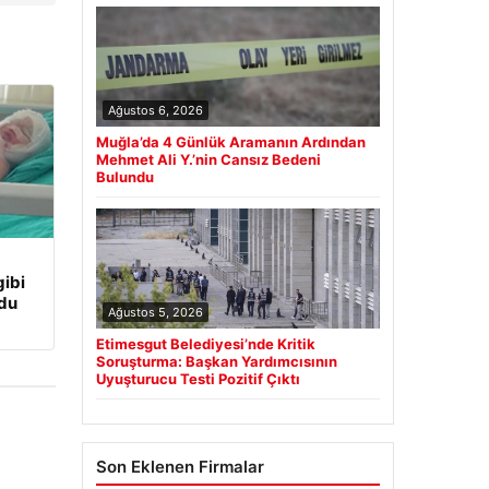
Ağustos 6, 2026
Muğla’da 4 Günlük Aramanın Ardından
Mehmet Ali Y.’nin Cansız Bedeni
Bulundu
ibi
udu
Ağustos 5, 2026
Etimesgut Belediyesi’nde Kritik
Soruşturma: Başkan Yardımcısının
Uyuşturucu Testi Pozitif Çıktı
Son Eklenen Firmalar