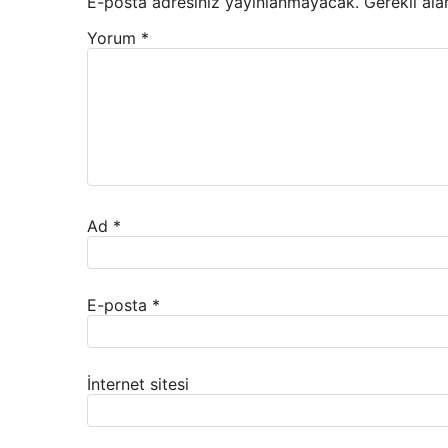
E-posta adresiniz yayınlanmayacak.
Gerekli ala
Yorum
*
Ad
*
E-posta
*
İnternet sitesi