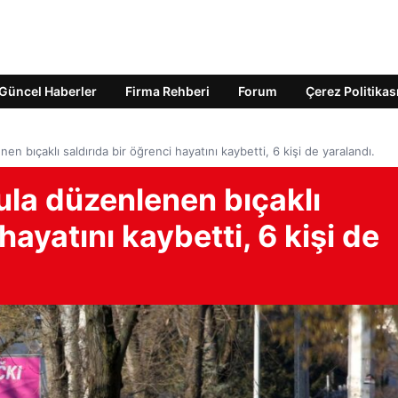
Güncel Haberler
Firma Rehberi
Forum
Çerez Politikas
en bıçaklı saldırıda bir öğrenci hayatını kaybetti, 6 kişi de yaralandı.
kula düzenlenen bıçaklı
hayatını kaybetti, 6 kişi de