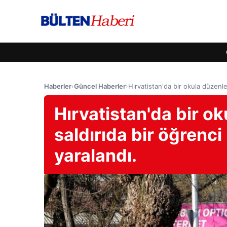
Haberler
›
Güncel Haberler
›
Hırvatistan'da bir okula düzenlen
Hırvatistan'da bir o
saldırıda bir öğrenci 
yaralandı.