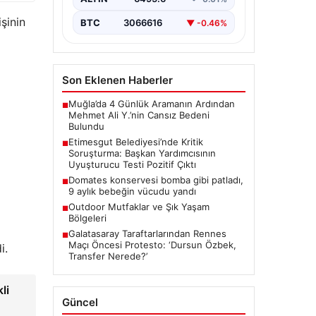
Ankara’da Etimesgut Belediyesi’ne
ilişkin yürütülen kapsamlı
şinin
BTC
3066616
▼ -0.46%
soruşturmanın detayları gün
yüzüne çıkmaya devam ediyor.
Başkan…
Son Eklenen Haberler
Muğla’da 4 Günlük Aramanın Ardından
■
Mehmet Ali Y.’nin Cansız Bedeni
Bulundu
Etimesgut Belediyesi’nde Kritik
■
Soruşturma: Başkan Yardımcısının
Uyuşturucu Testi Pozitif Çıktı
Domates konservesi bomba gibi patladı,
■
9 aylık bebeğin vücudu yandı
Outdoor Mutfaklar ve Şık Yaşam
■
Bölgeleri
Galatasaray Taraftarlarından Rennes
■
Maçı Öncesi Protesto: ‘Dursun Özbek,
i.
Transfer Nerede?’
li
Güncel