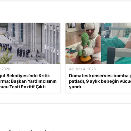
, 2026
Ağustos 4, 2026
ut Belediyesi’nde Kritik
Domates konservesi bomba g
rma: Başkan Yardımcısının
patladı, 9 aylık bebeğin vüc
ucu Testi Pozitif Çıktı
yandı