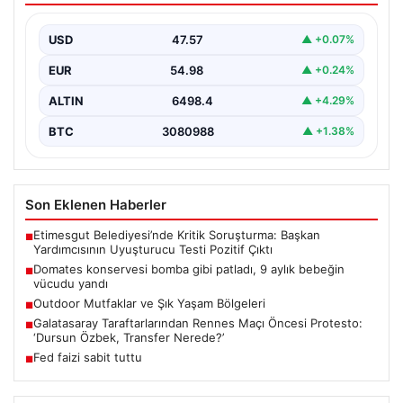
USD
47.57
▲ +0.07%
EUR
54.98
▲ +0.24%
ALTIN
6498.4
▲ +4.29%
BTC
3080988
▲ +1.38%
Son Eklenen Haberler
Etimesgut Belediyesi’nde Kritik Soruşturma: Başkan
■
Yardımcısının Uyuşturucu Testi Pozitif Çıktı
Domates konservesi bomba gibi patladı, 9 aylık bebeğin
■
vücudu yandı
Outdoor Mutfaklar ve Şık Yaşam Bölgeleri
■
Galatasaray Taraftarlarından Rennes Maçı Öncesi Protesto:
■
‘Dursun Özbek, Transfer Nerede?’
Fed faizi sabit tuttu
■