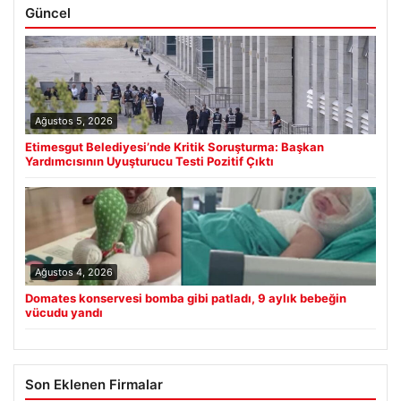
Güncel
Ağustos 5, 2026
Etimesgut Belediyesi’nde Kritik Soruşturma: Başkan
Yardımcısının Uyuşturucu Testi Pozitif Çıktı
Ağustos 4, 2026
Domates konservesi bomba gibi patladı, 9 aylık bebeğin
vücudu yandı
Son Eklenen Firmalar