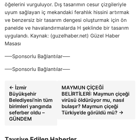
öğelerini vurguluyor. Dış tasarımın cesur çizgileriyle
uyum sağlayan iç mekandaki ferahlık hissini artırmak
ve benzersiz bir tasarım dengesi oluşturmak için ön
panelde ve havalandırmalarda H şeklinde bir tasarım
uygulandı. Kaynak: (guzelhaber.net) Güzel Haber
Masası
—–Sponsorlu Bağlantılar—–
—–Sponsorlu Bağlantılar—–
← İzmir
MAYMUN ÇİÇEĞİ
Büyükşehir
BELİRTİLERİ: Maymun çiçeği
Belediyesi’nin tüm
virüsü öldürüyor mu, nasıl
birimleri yangında
bulaşır? Maymun çiçeği
seferber oldu –
Türkiye’de görüldü mü? →
GÜNDEM
Tavsiye Edilen Haberler