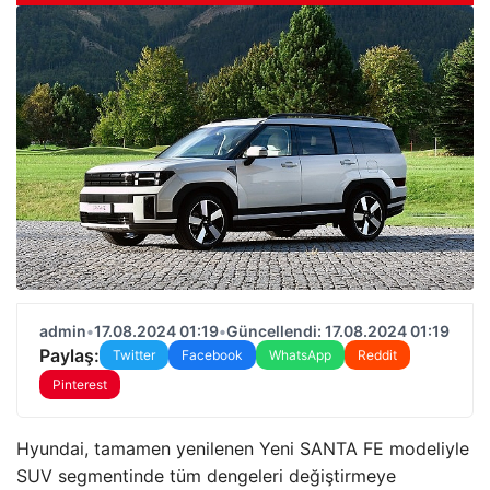
admin
•
17.08.2024 01:19
•
Güncellendi: 17.08.2024 01:19
Paylaş:
Twitter
Facebook
WhatsApp
Reddit
Pinterest
Hyundai, tamamen yenilenen Yeni SANTA FE modeliyle
SUV segmentinde tüm dengeleri değiştirmeye