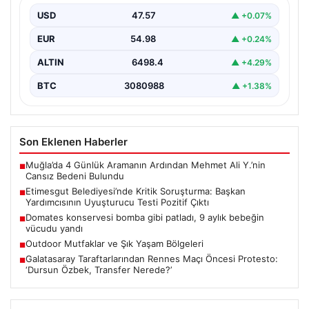
USD
47.57
▲ +0.07%
Ankara’da Etimesgut Belediyesi’ne ilişkin yürütülen
kapsamlı soruşturmanın detayları gün yüzüne çıkmaya
EUR
54.98
▲ +0.24%
devam ediyor. Başkan…
ALTIN
6498.4
▲ +4.29%
BTC
3080988
▲ +1.38%
Son Eklenen Haberler
Muğla’da 4 Günlük Aramanın Ardından Mehmet Ali Y.’nin
■
Cansız Bedeni Bulundu
Etimesgut Belediyesi’nde Kritik Soruşturma: Başkan
■
Yardımcısının Uyuşturucu Testi Pozitif Çıktı
Domates konservesi bomba gibi patladı, 9 aylık bebeğin
■
vücudu yandı
Outdoor Mutfaklar ve Şık Yaşam Bölgeleri
■
Galatasaray Taraftarlarından Rennes Maçı Öncesi Protesto:
■
‘Dursun Özbek, Transfer Nerede?’