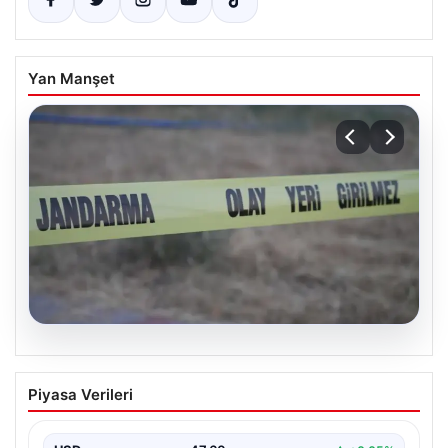
Yan Manşet
06.08.2026
Muğla’da 4 Günlük Aramanın Ardından
Piyasa Verileri
Mehmet Ali Y.’nin Cansız Bedeni
Bulundu