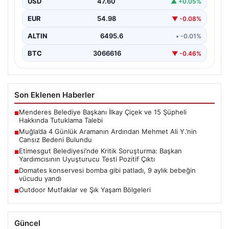
USD
47.60
▲ +0.05%
Muğla’nın Seydikemer ilçesinde, dört gün boyunca
ailesi ve yakınları tarafından kayıp olarak aranan 41…
EUR
54.98
▼ -0.08%
ALTIN
6495.6
• -0.01%
BTC
3066616
▼ -0.46%
Son Eklenen Haberler
Menderes Belediye Başkanı İlkay Çiçek ve 15 Şüpheli
■
Hakkında Tutuklama Talebi
Muğla’da 4 Günlük Aramanın Ardından Mehmet Ali Y.’nin
■
Cansız Bedeni Bulundu
Etimesgut Belediyesi’nde Kritik Soruşturma: Başkan
■
Yardımcısının Uyuşturucu Testi Pozitif Çıktı
Domates konservesi bomba gibi patladı, 9 aylık bebeğin
■
vücudu yandı
Outdoor Mutfaklar ve Şık Yaşam Bölgeleri
■
Güncel