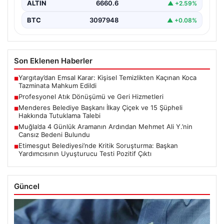
ALTIN
6660.6
▲ +2.59%
BTC
3097948
▲ +0.08%
Son Eklenen Haberler
Yargıtay’dan Emsal Karar: Kişisel Temizlikten Kaçınan Koca
■
Tazminata Mahkum Edildi
Profesyonel Atık Dönüşümü ve Geri Hizmetleri
■
Menderes Belediye Başkanı İlkay Çiçek ve 15 Şüpheli
■
Hakkında Tutuklama Talebi
Muğla’da 4 Günlük Aramanın Ardından Mehmet Ali Y.’nin
■
Cansız Bedeni Bulundu
Etimesgut Belediyesi’nde Kritik Soruşturma: Başkan
■
Yardımcısının Uyuşturucu Testi Pozitif Çıktı
Güncel