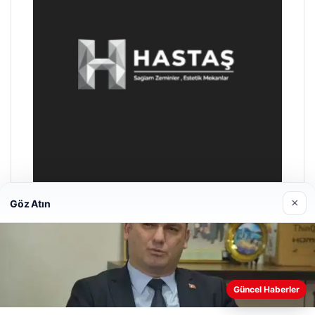
×
Göz Atın
Prenses Night Club
Nisan 29, 2026
Güncel Haberler
Web sitemizi nasıl kullandığınızı daha iyi anlayabilmek,
deneyiminizi kişiselleştirmek ve geliştirmek amacıyla çerezler