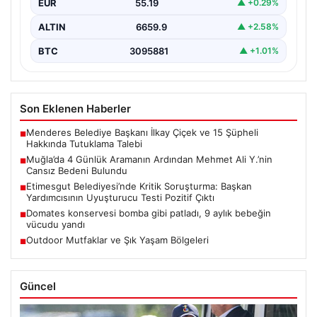
EUR
55.19
▲ +0.29%
ALTIN
6659.9
▲ +2.58%
BTC
3095881
▲ +1.01%
Son Eklenen Haberler
Menderes Belediye Başkanı İlkay Çiçek ve 15 Şüpheli
■
Hakkında Tutuklama Talebi
Muğla’da 4 Günlük Aramanın Ardından Mehmet Ali Y.’nin
■
Cansız Bedeni Bulundu
Etimesgut Belediyesi’nde Kritik Soruşturma: Başkan
■
Yardımcısının Uyuşturucu Testi Pozitif Çıktı
Domates konservesi bomba gibi patladı, 9 aylık bebeğin
■
vücudu yandı
Outdoor Mutfaklar ve Şık Yaşam Bölgeleri
■
Güncel