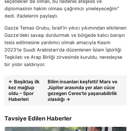
seçenekler de olmalı, bu nedenle ateşkes ve
diplomasinin hakim olması çağrımızı yineleyeceğim”
dedi. ifadelerini paylaştı.
Gazze Temas Grubu, İsrail'in yıkıcı yıkımından etkilenen
Gazze'deki savaşı durdurmak ve bölgede kalıcı barışın
tesis edilmesine yardımcı olmak amacıyla Kasım
2023'te Suudi Arabistan'da düzenlenen İslam İşbirliği
Teşkilatı ve Arap Birliği zirvesinde kuruldu. neredeyse
bir yıldır saldırıyor.
← Beşiktaş ilk
Bilim insanları keşfetti! Mars ve
kez mağlup
Jüpiter arasında yer alan cüce
oldu – Spor
gezegen Ceres'te yaşanabilirlik
Haberleri
olasılığı →
Tavsiye Edilen Haberler