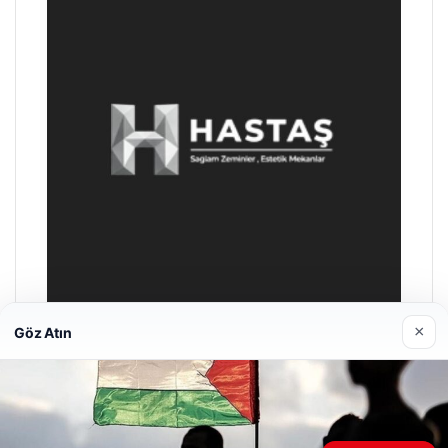
×
Göz Atın
Prenses Night Club
Nisan 29, 2026