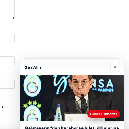
×
Göz Atın
n.
Güncel Haberler
Galatasaray’dan karaborsa bilet iddialarına