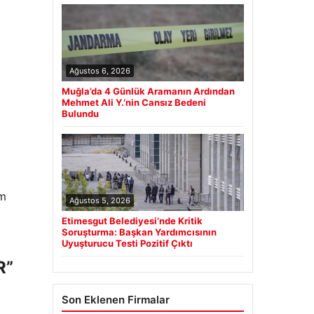
Ağustos 6, 2026
Muğla’da 4 Günlük Aramanın Ardından
Mehmet Ali Y.’nin Cansız Bedeni
Bulundu
im
Ağustos 5, 2026
Etimesgut Belediyesi’nde Kritik
Soruşturma: Başkan Yardımcısının
Uyuşturucu Testi Pozitif Çıktı
R”
Son Eklenen Firmalar