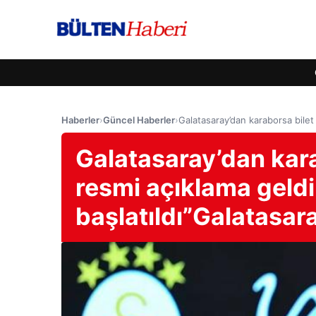
Haberler
›
Güncel Haberler
›
Galatasaray’dan karaborsa bilet 
Galatasaray’dan karab
resmi açıklama geld
başlatıldı”Galatasar