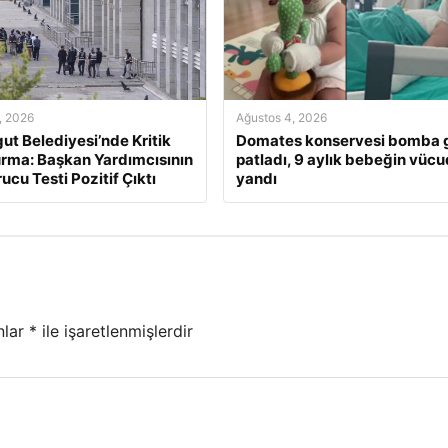
, 2026
Ağustos 4, 2026
ut Belediyesi’nde Kritik
Domates konservesi bomba g
rma: Başkan Yardımcısının
patladı, 9 aylık bebeğin vüc
ucu Testi Pozitif Çıktı
yandı
nlar
*
ile işaretlenmişlerdir