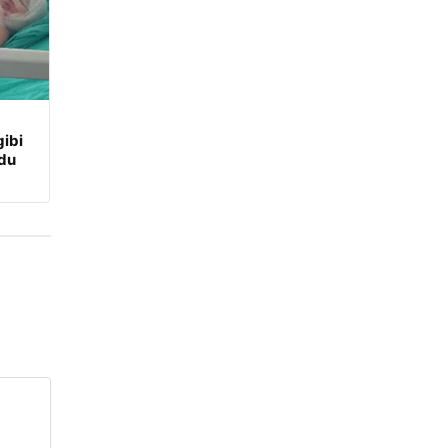
ibi
udu