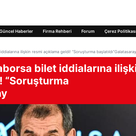
Güncel Haberler
Firma Rehberi
Forum
Çerez Politikas
iddialarına ilişkin resmi açıklama geldi! “Soruşturma başlatıldı”Galatasara
orsa bilet iddialarına ilişk
i! “Soruşturma
ay