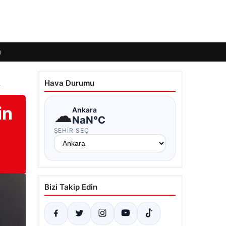
ı
Hava Durumu
y
in
☁
Ankara
NaN°C
ŞEHIR SEÇ
Bizi Takip Edin