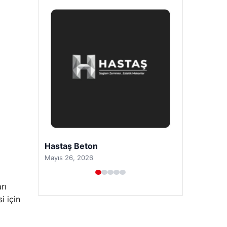
Prenses Night Club
Nisan 29, 2026
rı
i için