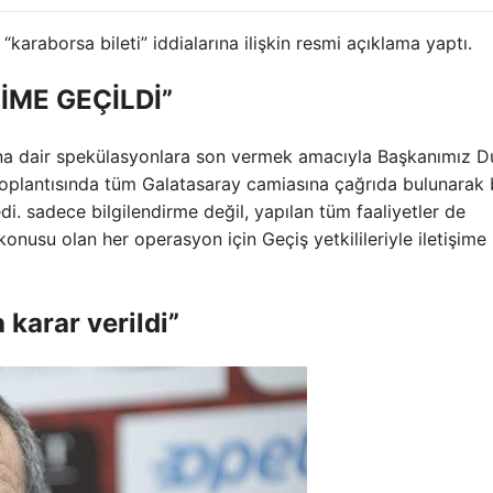
“karaborsa bileti” iddialarına ilişkin resmi açıklama yaptı.
ŞİME GEÇİLDİ”
una dair spekülasyonlara son vermek amacıyla Başkanımız D
oplantısında tüm Galatasaray camiasına çağrıda bulunarak b
di. sadece bilgilendirme değil, yapılan tüm faaliyetler de
konusu olan her operasyon için Geçiş yetkilileriyle iletişime
karar verildi”