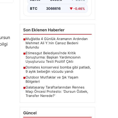
Ankara’da Etimesgut Belediyesi’ne
ilişkin yürütülen kapsamlı
BTC
3066616
▼ -0.46%
soruşturmanın detayları gün
yüzüne çıkmaya devam ediyor.
Başkan…
Son Eklenen Haberler
ursun
Muğla’da 4 Günlük Aramanın Ardından
■
Mehmet Ali Y.’nin Cansız Bedeni
ilgi
Bulundu
Etimesgut Belediyesi’nde Kritik
■
Soruşturma: Başkan Yardımcısının
Uyuşturucu Testi Pozitif Çıktı
Domates konservesi bomba gibi patladı,
■
9 aylık bebeğin vücudu yandı
Outdoor Mutfaklar ve Şık Yaşam
■
Bölgeleri
Galatasaray Taraftarlarından Rennes
■
Maçı Öncesi Protesto: ‘Dursun Özbek,
Transfer Nerede?’
Güncel