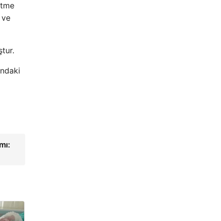
 etme
 ve
tur.
ındaki
a
mı: