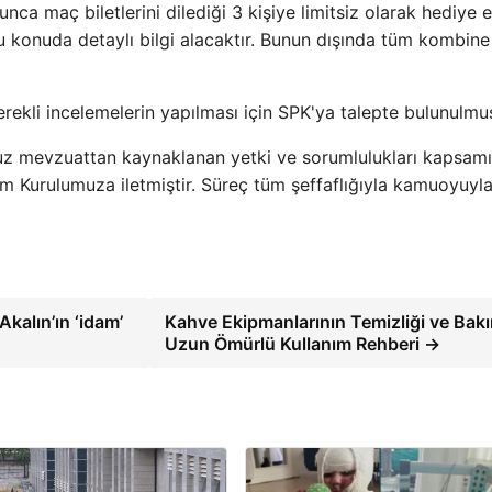
yunca maç biletlerini dilediği 3 kişiye limitsiz olarak hediye
u konuda detaylı bilgi alacaktır. Bunun dışında tüm kombine
erekli incelemelerin yapılması için SPK'ya talepte bulunulmuş
z mevzuattan kaynaklanan yetki ve sorumlulukları kapsam
im Kurulumuza iletmiştir. Süreç tüm şeffaflığıyla kamuoyuyl
kalın’ın ‘idam’
Kahve Ekipmanlarının Temizliği ve Bakı
Uzun Ömürlü Kullanım Rehberi →