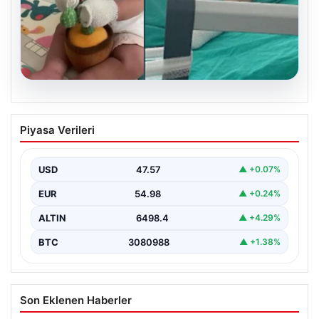
04.08.2026
Domates konservesi bomba gibi patladı,
Piyasa Verileri
9 aylık bebeğin vücudu yandı
USD
47.57
▲ +0.07%
EUR
54.98
▲ +0.24%
ALTIN
6498.4
▲ +4.29%
BTC
3080988
▲ +1.38%
Son Eklenen Haberler