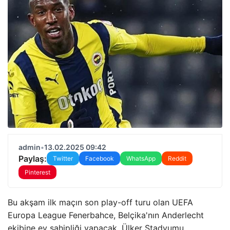
admin
•
13.02.2025 09:42
Paylaş:
Twitter
Facebook
WhatsApp
Reddit
Pinterest
Bu akşam ilk maçın son play-off turu olan UEFA
Europa League Fenerbahce, Belçika'nın Anderlecht
ekibine ev sahipliği yapacak. Ülker Stadyumu