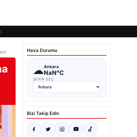
ı
Hava Durumu
ttı!
na
☁
Ankara
NaN°C
ŞEHIR SEÇ
Bizi Takip Edin