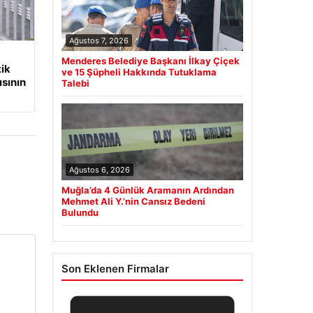
Ağustos 7, 2026
Menderes Belediye Başkanı İlkay Çiçek
tik
ve 15 Şüpheli Hakkında Tutuklama
sının
Talebi
Ağustos 6, 2026
Muğla’da 4 Günlük Aramanın Ardından
Mehmet Ali Y.’nin Cansız Bedeni
Bulundu
Son Eklenen Firmalar