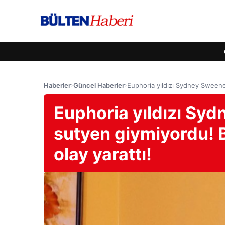
Haberler
›
Güncel Haberler
›
Euphoria yıldızı Sydney Sweeney
Euphoria yıldızı Syd
sutyen giymiyordu! B
olay yarattı!