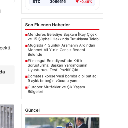
BTC
3066616
▼ -0.46%
l
Son Eklenen Haberler
Menderes Belediye Başkanı İlkay Çiçek
■
ve 15 Şüpheli Hakkında Tutuklama Talebi
Muğla’da 4 Günlük Aramanın Ardından
■
çekti.
Mehmet Ali Y.’nin Cansız Bedeni
Bulundu
Etimesgut Belediyesi’nde Kritik
■
Soruşturma: Başkan Yardımcısının
Uyuşturucu Testi Pozitif Çıktı
rda
Domates konservesi bomba gibi patladı,
■
9 aylık bebeğin vücudu yandı
Outdoor Mutfaklar ve Şık Yaşam
■
Bölgeleri
Güncel