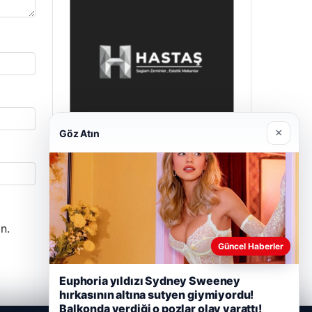
×
Göz Atın
Hastaş Beton
Mayıs 26, 2026
n.
Güncel Haberler
Euphoria yıldızı Sydney Sweeney
hırkasının altına sutyen giymiyordu!
Balkonda verdiği o pozlar olay yarattı!