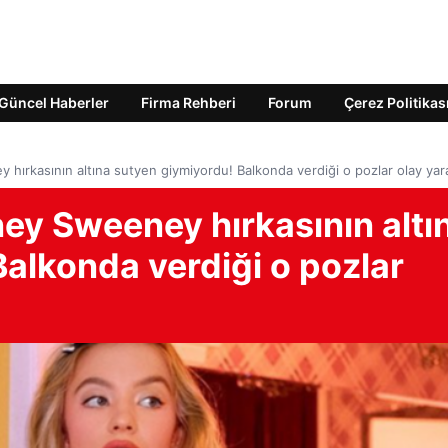
Güncel Haberler
Firma Rehberi
Forum
Çerez Politikas
 hırkasının altına sutyen giymiyordu! Balkonda verdiği o pozlar olay yara
ney Sweeney hırkasının altı
alkonda verdiği o pozlar