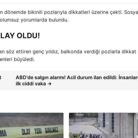
 dönemde bikinili pozlarıyla dikkatleri üzerine çekti. Sosya
da olumsuz yorumlarda bulundu.
OLAY OLDU!
an söz ettiren genç yıldız, balkonda verdiği pozlarla dikkat 
nleri büyüledi.
t
ABD'de salgın alarmı! Acil durum ilan edildi: İnsanla
ilk ciddi vaka →