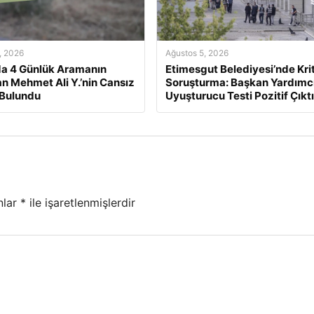
, 2026
Ağustos 5, 2026
a 4 Günlük Aramanın
Etimesgut Belediyesi’nde Kri
n Mehmet Ali Y.’nin Cansız
Soruşturma: Başkan Yardımcı
 Bulundu
Uyuşturucu Testi Pozitif Çıktı
nlar
*
ile işaretlenmişlerdir