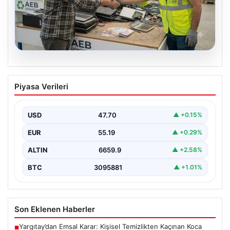
08.08.2026
Profesyonel Atık Dönüşümü ve Geri
Piyasa Verileri
Hizmetleri
Günümüzde gelişen dijitalleşme ile şirketler altyapı
envanterlerini belirli periyotlarla güncellemektedir.
USD
47.70
▲ +0.15%
Yapılan yenileme süreçlerinde boşta…
EUR
55.19
▲ +0.29%
ALTIN
6659.9
▲ +2.58%
BTC
3095881
▲ +1.01%
Son Eklenen Haberler
Yargıtay’dan Emsal Karar: Kişisel Temizlikten Kaçınan Koca
■