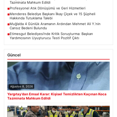
Tazminata Mahkum Edildi
Profesyonel Atık Dönüşümü ve Geri Hizmetleri
■
Menderes Belediye Başkanı İlkay Çiçek ve 15 Şüpheli
■
Hakkında Tutuklama Talebi
Muğla’da 4 Günlük Aramanın Ardından Mehmet Ali Y.’nin
■
Cansız Bedeni Bulundu
Etimesgut Belediyesi’nde Kritik Soruşturma: Başkan
■
Yardımcısının Uyuşturucu Testi Pozitif Çıktı
Güncel
Ağustos 8, 2026
Yargıtay’dan Emsal Karar: Kişisel Temizlikten Kaçınan Koca
Tazminata Mahkum Edildi