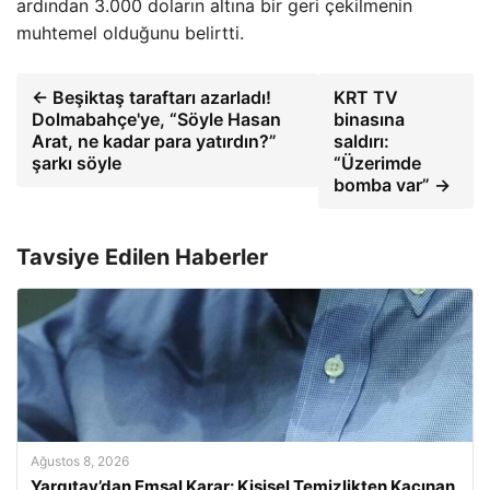
ardından 3.000 doların altına bir geri çekilmenin
muhtemel olduğunu belirtti.
← Beşiktaş taraftarı azarladı!
KRT TV
Dolmabahçe'ye, “Söyle Hasan
binasına
Arat, ne kadar para yatırdın?”
saldırı:
şarkı söyle
“Üzerimde
bomba var” →
Tavsiye Edilen Haberler
Ağustos 8, 2026
Yargıtay’dan Emsal Karar: Kişisel Temizlikten Kaçınan