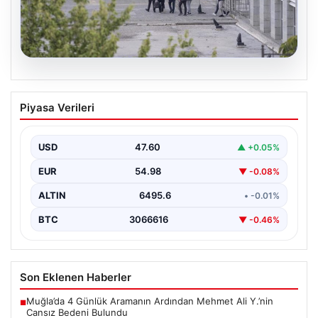
05.08.2026
Etimesgut Belediyesi’nde Kritik
Piyasa Verileri
Soruşturma: Başkan Yardımcısının
Uyuşturucu Testi Pozitif Çıktı
USD
47.60
▲ +0.05%
Ankara’da Etimesgut Belediyesi’ne ilişkin yürütülen
kapsamlı soruşturmanın detayları gün yüzüne çıkmaya
EUR
54.98
▼ -0.08%
devam ediyor. Başkan…
ALTIN
6495.6
• -0.01%
BTC
3066616
▼ -0.46%
Son Eklenen Haberler
Muğla’da 4 Günlük Aramanın Ardından Mehmet Ali Y.’nin
■
Cansız Bedeni Bulundu