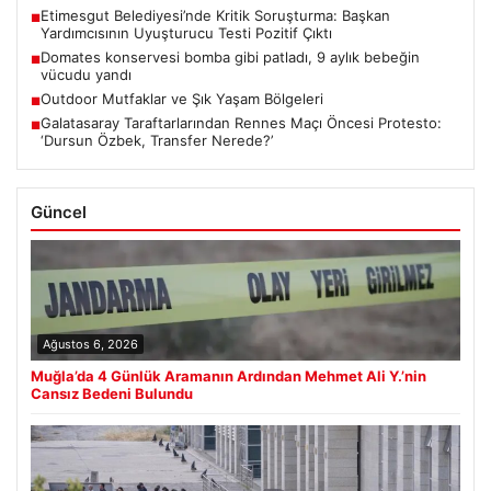
Etimesgut Belediyesi’nde Kritik Soruşturma: Başkan
■
Yardımcısının Uyuşturucu Testi Pozitif Çıktı
Domates konservesi bomba gibi patladı, 9 aylık bebeğin
■
vücudu yandı
Outdoor Mutfaklar ve Şık Yaşam Bölgeleri
■
Galatasaray Taraftarlarından Rennes Maçı Öncesi Protesto:
■
‘Dursun Özbek, Transfer Nerede?’
Güncel
Ağustos 6, 2026
Muğla’da 4 Günlük Aramanın Ardından Mehmet Ali Y.’nin
Cansız Bedeni Bulundu