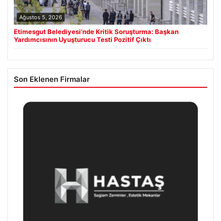
Ağustos 5, 2026
Etimesgut Belediyesi’nde Kritik Soruşturma: Başkan
Yardımcısının Uyuşturucu Testi Pozitif Çıktı
Son Eklenen Firmalar