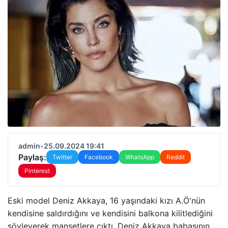
admin
•
25.09.2024 19:41
Paylaş:
Twitter
Facebook
WhatsApp
Reddit
Pinterest
Eski model Deniz Akkaya, 16 yaşındaki kızı A.Ö'nün
kendisine saldırdığını ve kendisini balkona kilitlediğini
söyleyerek manşetlere çıktı. Deniz Akkaya babasının