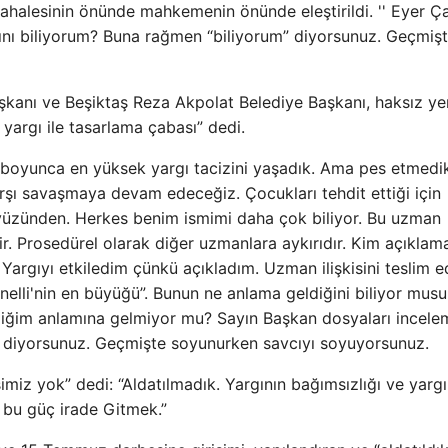
halesinin önünde mahkemenin önünde eleştirildi. '' Eyer Ç
sını biliyorum? Buna rağmen “biliyorum” diyorsunuz. Geçmiş
kanı ve Beşiktaş Reza Akpolat Belediye Başkanı, haksız ye
 yargı ile tasarlama çabası” dedi.
y boyunca en yüksek yargı tacizini yaşadık. Ama pes etmedi
arşı savaşmaya devam edeceğiz. Çocukları tehdit ettiği için
 yüzünden. Herkes benim ismimi daha çok biliyor. Bu uzman
enir. Prosedürel olarak diğer uzmanlara aykırıdır. Kim açıkla
rgıyı etkiledim çünkü açıkladım. Uzman ilişkisini teslim 
anelli'nin en büyüğü”. Bunun ne anlama geldiğini biliyor mus
bildiğim anlamına gelmiyor mu? Sayın Başkan dosyaları incel
” diyorsunuz. Geçmişte soyunurken savcıyı soyuyorsunuz.
şimiz yok” dedi: “Aldatılmadık. Yargının bağımsızlığı ve yargı
, bu güç irade Gitmek.”