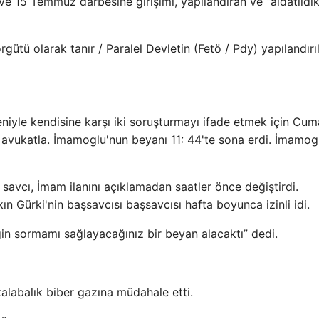
e 15 Temmuz darbesine girişimi, yapılandıran ve “aldatıldık
örgütü olarak tanır / Paralel Devletin (Fetö / Pdy) yapılandırı
iyle kendisine karşı iki soruşturmayı ifade etmek için Cu
 avukatla. İmamoglu'nun beyanı 11: 44'te sona erdi. İmamog
avcı, İmam ilanını açıklamadan saatler önce değiştirdi.
ın Gürki'nin başsavcısı başsavcısı hafta boyunca izinli idi.
in sormamı sağlayacağınız bir beyan alacaktı” dedi.
kalabalık biber gazına müdahale etti.