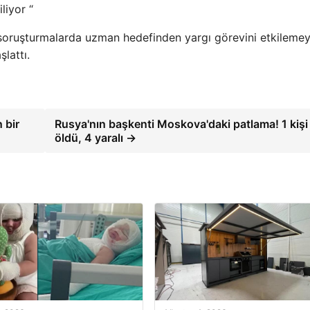
liyor “
ı soruşturmalarda uzman hedefinden yargı görevini etkileme
lattı.
n bir
Rusya'nın başkenti Moskova'daki patlama! 1 kişi
öldü, 4 yaralı →