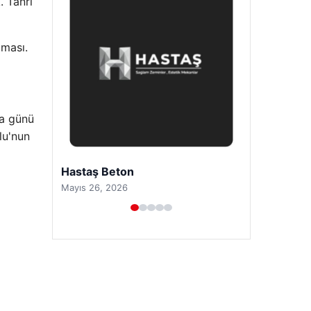
. Tanrı
lması.
ma günü
lu'nun
Prenses Night Club
Nisan 29, 2026