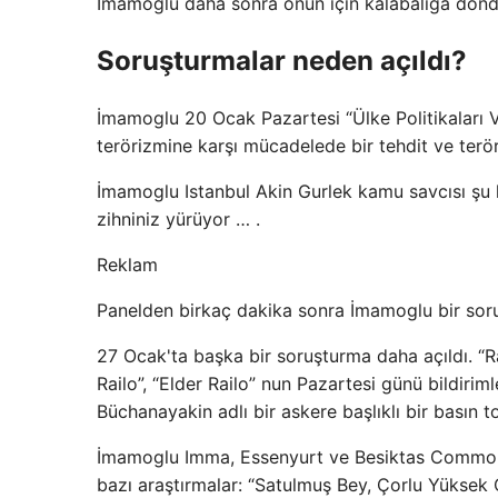
İmamoglu daha sonra onun için kalabalığa dönd
Soruşturmalar neden açıldı?
İmamoglu 20 Ocak Pazartesi “Ülke Politikaları V
terörizmine karşı mücadelede bir tehdit ve ter
İmamoglu Istanbul Akin Gurlek kamu savcısı şu k
zihniniz yürüyor … .
Reklam
Panelden birkaç dakika sonra İmamoglu bir sor
27 Ocak'ta başka bir soruşturma daha açıldı. “
Railo”, “Elder Railo” nun Pazartesi günü bildir
Büchanayakin adlı bir askere başlıklı bir basın t
İmamoglu Imma, Essenyurt ve Besiktas Common v
bazı araştırmalar: “Satulmuş Bey, Çorlu Yüksek 