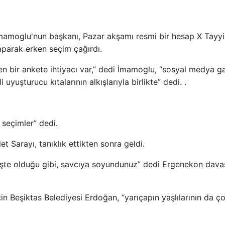
İmamoglu'nun başkanı, Pazar akşamı resmi bir hesap X Tayy
aparak erken seçim çağırdı.
emen bir ankete ihtiyacı var,” dedi İmamoglu, “sosyal medya ga
 uyuşturucu kıtalarının alkışlarıyla birlikte” dedi. .
seçimler” dedi.
t Sarayı, tanıklık ettikten sonra geldi.
e olduğu gibi, savcıya soyundunuz” dedi Ergenekon dava
n Beşiktas Belediyesi Erdoğan, “yarıçapın yaşlılarının da ço