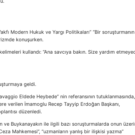
ü.
akfı Modern Hukuk ve Yargı Politikaları” “Bir soruşturmanın
örizmde konuşurken.
elimeleri kullandı: “Ana savcıya bakın. Size yardım etmeye
uşturmaya geldi.
Ravaggio Eldede Heybede” nin referansının tutuklanmasında,
imlere verilen İmamoglu Recep Tayyip Erdoğan Başkanı,
oplantısı düzenledi.
e Buykanayakın ile ilgili bazı soruşturmalarda onun üzer
Ceza Mahkemesi”, “uzmanların yanlış bir ilişkisi yazma”