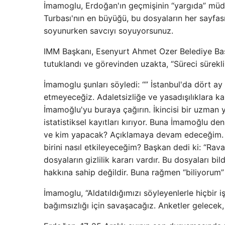
İmamoglu, Erdoğan'ın geçmişinin “yargıda” müda
Turbası'nın en büyüğü, bu dosyaların her sayfa
soyunurken savcıyı soyuyorsunuz.
IMM Başkanı, Esenyurt Ahmet Ozer Belediye Baş
tutuklandı ve görevinden uzakta, “Süreci sürekli
İmamoglu şunları söyledi: “” İstanbul'da dört a
etmeyeceğiz. Adaletsizliğe ve yasadışılıklara k
İmamoğlu'yu buraya çağırın. İkincisi bir uzman
istatistiksel kayıtları kırıyor. Buna İmamoğlu d
ve kim yapacak? Açıklamaya devam edeceğim. Ya
birini nasıl etkileyeceğim? Başkan dedi ki: “Rav
dosyaların gizlilik kararı vardır. Bu dosyaları 
hakkına sahip değildir. Buna rağmen “biliyorum
İmamoglu, “Aldatıldığımızı söyleyenlerle hiçbir i
bağımsızlığı için savaşacağız. Anketler gelecek