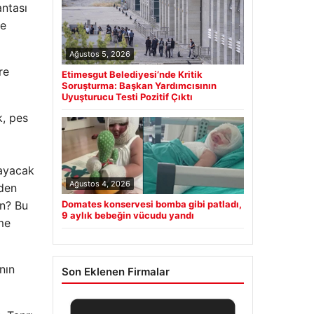
antası
te
Ağustos 5, 2026
re
Etimesgut Belediyesi’nde Kritik
Soruşturma: Başkan Yardımcısının
Uyuşturucu Testi Pozitif Çıktı
k, pes
mayacak
Ağustos 4, 2026
eden
Domates konservesi bomba gibi patladı,
un? Bu
9 aylık bebeğin vücudu yandı
eme
nın
Son Eklenen Firmalar