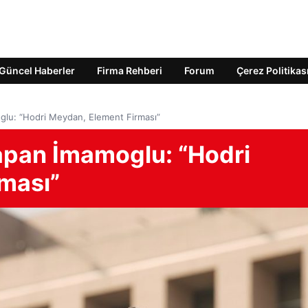
Güncel Haberler
Firma Rehberi
Forum
Çerez Politikas
glu: “Hodri Meydan, Element Firması”
yapan İmamoglu: “Hodri
ması”