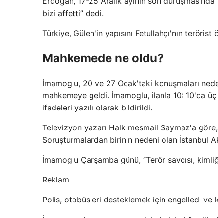
Erdoğan, 17-25 Aralık ayının son duruşmasında v
bizi affetti” dedi.
Türkiye, Gülen'in yapısını Fetullahçı'nın terörist 
Mahkemede ne oldu?
İmamoglu, 20 ve 27 Ocak'taki konuşmaları neden
mahkemeye geldi. İmamoglu, ilanla 10: 10'da üç
ifadeleri yazılı olarak bildirildi.
Televizyon yazarı Halk mesmail Saymaz'a göre, s
Soruşturmalardan birinin nedeni olan İstanbul Ak
İmamoglu Çarşamba günü, “Terör savcısı, kimliğ
Reklam
Polis, otobüsleri desteklemek için engelledi ve 