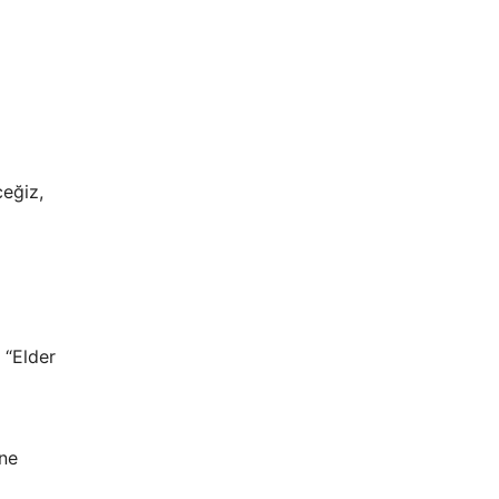
ceğiz,
 “Elder
ine