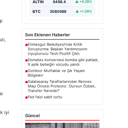
ALTIN
6498.4
▲ +4.29%
BTC
3080988
▲ +1.38%
ip
Son Eklenen Haberler
zı,
Etimesgut Belediyesi’nde Kritik
■
Soruşturma: Başkan Yardımcısının
Uyuşturucu Testi Pozitif Çıktı
Domates konservesi bomba gibi patladı,
■
9 aylık bebeğin vücudu yandı
Outdoor Mutfaklar ve Şık Yaşam
■
Bölgeleri
Galatasaray Taraftarlarından Rennes
■
Maçı Öncesi Protesto: ‘Dursun Özbek,
Transfer Nerede?’
sı
Fed faizi sabit tuttu
■
k iyi
Güncel