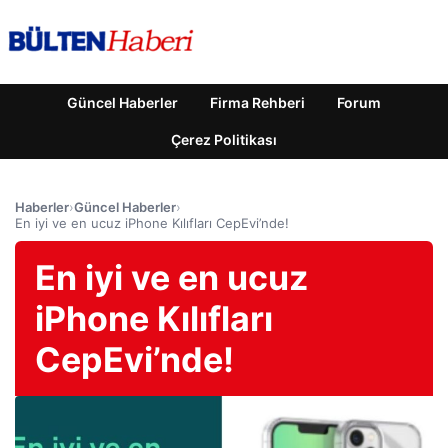
Güncel Haberler
Firma Rehberi
Forum
Çerez Politikası
Haberler
›
Güncel Haberler
›
En iyi ve en ucuz iPhone Kılıfları CepEvi’nde!
En iyi ve en ucuz
iPhone Kılıfları
CepEvi’nde!