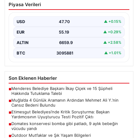
Piyasa Verileri
Mehmet Ali Y.’nin Cansız Bedeni
Bulundu
USD
47.70
▲ +0.15%
Muğla’nın Seydikemer ilçesinde, dört gün boyunca
ailesi ve yakınları tarafından kayıp olarak aranan 41…
EUR
55.19
▲ +0.29%
ALTIN
6659.9
▲ +2.58%
BTC
3095881
▲ +1.01%
Son Eklenen Haberler
Menderes Belediye Başkanı İlkay Çiçek ve 15 Şüpheli
■
Hakkında Tutuklama Talebi
Muğla’da 4 Günlük Aramanın Ardından Mehmet Ali Y.’nin
■
Cansız Bedeni Bulundu
Etimesgut Belediyesi’nde Kritik Soruşturma: Başkan
■
Yardımcısının Uyuşturucu Testi Pozitif Çıktı
Domates konservesi bomba gibi patladı, 9 aylık bebeğin
■
vücudu yandı
Outdoor Mutfaklar ve Şık Yaşam Bölgeleri
■