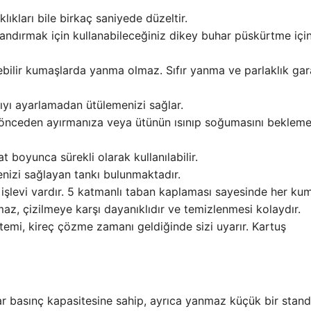
lıkları bile birkaç saniyede düzeltir.
alandırmak için kullanabileceğiniz dikey buhar püskürtme içi
bilir kumaşlarda yanma olmaz. Sıfır yanma ve parlaklık gara
ıyı ayarlamadan ütülemenizi sağlar.
i önceden ayırmanıza veya ütünün ısınıp soğumasını beklem
at boyunca sürekli olarak kullanılabilir.
enizi sağlayan tankı bulunmaktadır.
şlevi vardır. 5 katmanlı taban kaplaması sayesinde her ku
z, çizilmeye karşı dayanıklıdır ve temizlenmesi kolaydır.
emi, kireç çözme zamanı geldiğinde sizi uyarır. Kartuş
ar basınç kapasitesine sahip, ayrıca yanmaz küçük bir stan