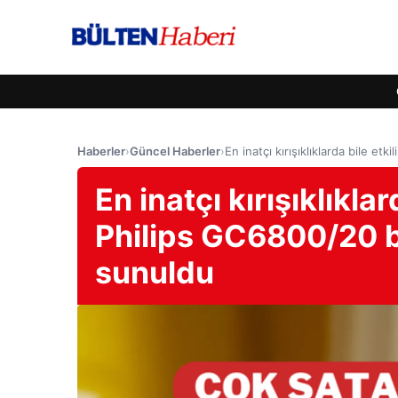
Haberler
›
Güncel Haberler
›
En inatçı kırışıklıklarda bile e
En inatçı kırışıklıkla
Philips GC6800/20 b
sunuldu