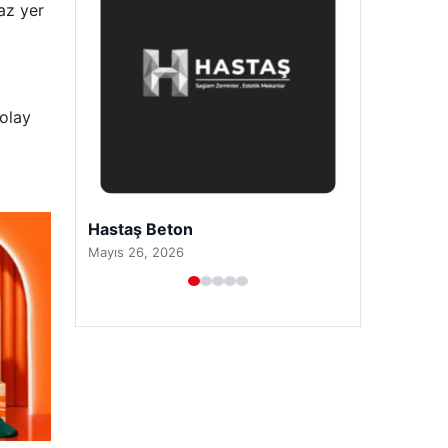
 az yer
olay
Prenses Night Club
Nisan 29, 2026