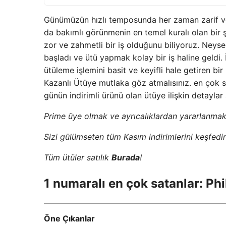
Günümüzün hızlı temposunda her zaman zarif ve
da bakımlı görünmenin en temel kuralı olan bir şe
zor ve zahmetli bir iş olduğunu biliyoruz. Ney
başladı ve ütü yapmak kolay bir iş haline geldi. İ
ütüleme işlemini basit ve keyifli hale getiren b
Kazanlı Ütüye mutlaka göz atmalısınız. en çok s
günün indirimli ürünü olan ütüye ilişkin detayla
Prime üye olmak ve ayrıcalıklardan yararlanmak
Sizi gülümseten tüm Kasım indirimlerini keşfed
Tüm ütüler satılık
Burada
!
1 numaralı en çok satanlar: P
Öne Çıkanlar