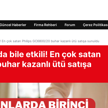
Güncel Haberler
Firma Rehberi
Forum
Çerez Politikas
tkili! En çok satan Philips GC6800/20 buhar kazanlı ütü satışa sunuldu
rda bile etkili! En çok satan
uhar kazanlı ütü satışa