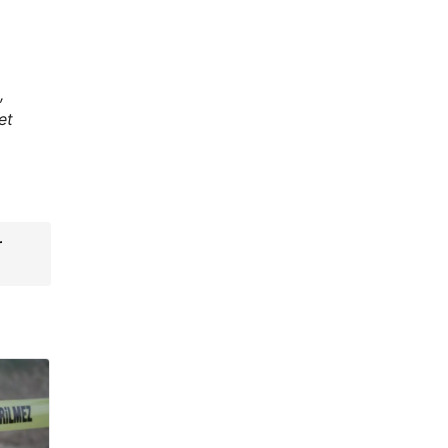
,
et
r