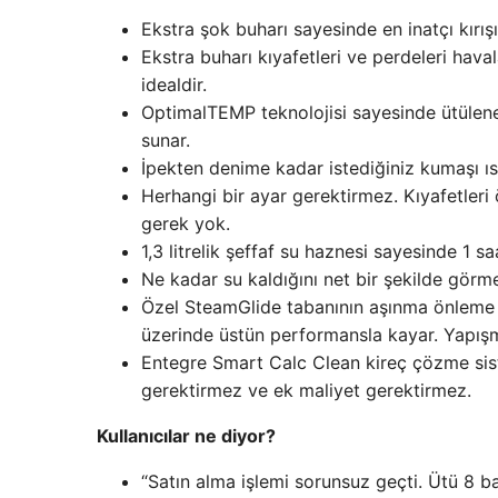
Ekstra şok buharı sayesinde en inatçı kırışık
Ekstra buharı kıyafetleri ve perdeleri hav
idealdir.
OptimalTEMP teknolojisi sayesinde ütülene
sunar.
İpekten denime kadar istediğiniz kumaşı ıs
Herhangi bir ayar gerektirmez. Kıyafetler
gerek yok.
1,3 litrelik şeffaf su haznesi sayesinde 1 sa
Ne kadar su kaldığını net bir şekilde görm
Özel SteamGlide tabanının aşınma önleme i
üzerinde üstün performansla kayar. Yapışma
Entegre Smart Calc Clean kireç çözme sist
gerektirmez ve ek maliyet gerektirmez.
Kullanıcılar ne diyor?
“Satın alma işlemi sorunsuz geçti. Ütü 8 b