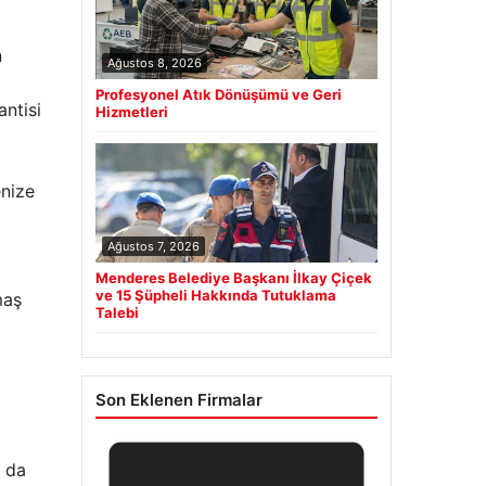
n
Ağustos 8, 2026
Profesyonel Atık Dönüşümü ve Geri
ntisi
Hizmetleri
enize
Ağustos 7, 2026
Menderes Belediye Başkanı İlkay Çiçek
ve 15 Şüpheli Hakkında Tutuklama
maş
Talebi
Son Eklenen Firmalar
d da