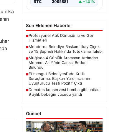
BTC
3095881
▲ +1.01%
u olsa
manın
Son Eklenen Haberler
Profesyonel Atık Dönüşümü ve Geri
■
Hizmetleri
Buhar
Menderes Belediye Başkanı İlkay Çiçek
ında
■
ve 15 Şüpheli Hakkında Tutuklama Talebi
Muğla’da 4 Günlük Aramanın Ardından
■
Mehmet Ali Y.’nin Cansız Bedeni
Bulundu
Etimesgut Belediyesi’nde Kritik
■
Soruşturma: Başkan Yardımcısının
Uyuşturucu Testi Pozitif Çıktı
Domates konservesi bomba gibi patladı,
■
9 aylık bebeğin vücudu yandı
Güncel