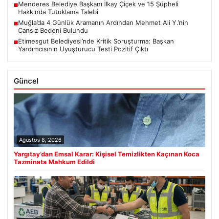
Menderes Belediye Başkanı İlkay Çiçek ve 15 Şüpheli
■
Hakkında Tutuklama Talebi
Muğla’da 4 Günlük Aramanın Ardından Mehmet Ali Y.’nin
■
Cansız Bedeni Bulundu
Etimesgut Belediyesi’nde Kritik Soruşturma: Başkan
■
Yardımcısının Uyuşturucu Testi Pozitif Çıktı
Güncel
Ağustos 8, 2026
Yargıtay’dan Emsal Karar: Kişisel Temizlikten Kaçınan Koca
Tazminata Mahkum Edildi