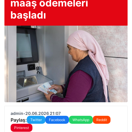
maaş ödemeleri
başladı
admin
•
20.06.2026 21:07
Paylaş:
Twitter
Facebook
WhatsApp
Reddit
Pinterest