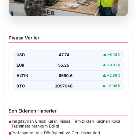
08.08.2026
Profesyonel Atık Dönüşümü ve Geri
Piyasa Verileri
Hizmetleri
Günümüzde gelişen dijitalleşme ile şirketler altyapı
envanterlerini belirli periyotlarla güncellemektedir.
USD
47.74
▲ +0.18%
Yapılan yenileme süreçlerinde boşta…
EUR
55.25
▲ +0.32%
ALTIN
6660.6
▲ +2.59%
BTC
3097948
▲ +0.08%
Son Eklenen Haberler
Yargıtay’dan Emsal Karar: Kişisel Temizlikten Kaçınan Koca
■
Tazminata Mahkum Edildi
Profesyonel Atık Dönüşümü ve Geri Hizmetleri
■