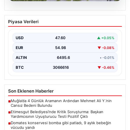
05.08.2026
Etimesgut Belediyesi’nde Kritik
Piyasa Verileri
Soruşturma: Başkan Yardımcısının
Uyuşturucu Testi Pozitif Çıktı
USD
47.60
▲ +0.05%
Ankara’da Etimesgut Belediyesi’ne ilişkin yürütülen
kapsamlı soruşturmanın detayları gün yüzüne çıkmaya
EUR
54.98
▼ -0.08%
devam ediyor. Başkan…
ALTIN
6495.6
• -0.01%
BTC
3066616
▼ -0.46%
Son Eklenen Haberler
Muğla’da 4 Günlük Aramanın Ardından Mehmet Ali Y.’nin
■
Cansız Bedeni Bulundu
Etimesgut Belediyesi’nde Kritik Soruşturma: Başkan
■
Yardımcısının Uyuşturucu Testi Pozitif Çıktı
Domates konservesi bomba gibi patladı, 9 aylık bebeğin
■
vücudu yandı