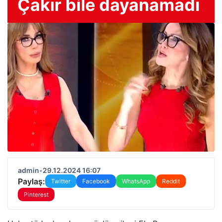
Çakır bile dayanamadı
admin
•
29.12.2024 16:07
Paylaş:
Twitter
Facebook
WhatsApp
Reddit
Pinterest