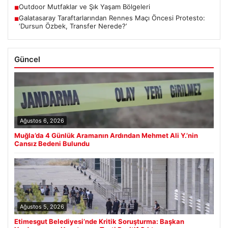
Outdoor Mutfaklar ve Şık Yaşam Bölgeleri
■
Galatasaray Taraftarlarından Rennes Maçı Öncesi Protesto:
■
‘Dursun Özbek, Transfer Nerede?’
Güncel
Ağustos 6, 2026
Muğla’da 4 Günlük Aramanın Ardından Mehmet Ali Y.’nin
Cansız Bedeni Bulundu
Ağustos 5, 2026
Etimesgut Belediyesi’nde Kritik Soruşturma: Başkan