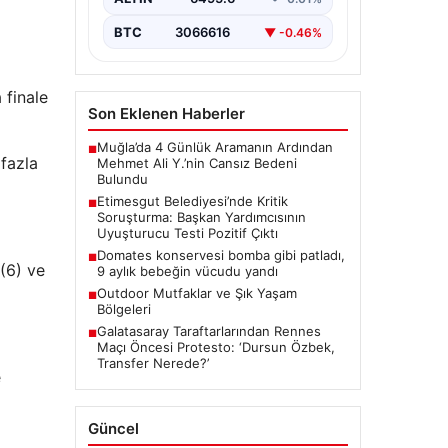
Ankara’da Etimesgut Belediyesi’ne
ilişkin yürütülen kapsamlı
BTC
3066616
▼ -0.46%
soruşturmanın detayları gün
yüzüne çıkmaya devam ediyor.
Başkan…
 finale
Son Eklenen Haberler
Muğla’da 4 Günlük Aramanın Ardından
■
fazla
Mehmet Ali Y.’nin Cansız Bedeni
Bulundu
Etimesgut Belediyesi’nde Kritik
■
Soruşturma: Başkan Yardımcısının
Uyuşturucu Testi Pozitif Çıktı
Domates konservesi bomba gibi patladı,
■
7(6) ve
9 aylık bebeğin vücudu yandı
Outdoor Mutfaklar ve Şık Yaşam
■
Bölgeleri
Galatasaray Taraftarlarından Rennes
■
Maçı Öncesi Protesto: ‘Dursun Özbek,
Transfer Nerede?’
e
Güncel