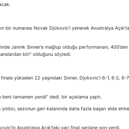
acak.
anın bir numarası Novak Djokovic’i yenerek Avustralya Açık’ta
linde Jannik Sinner’a mağlup olduğu performansın, 400’den 
nslardan biri” olduğunu söyledi.
finale yükselen 22 yaşındaki Sinner, Djokovic’i 6-1, 6-2, 6-
 beni tamamen yendi” dedi. bir açıklama yaptı.
yıldızı, sezonun geri kalanında daha fazla başarı elde etm
ic’in Avustralya Açık’taki yarı final serisine son verdi.