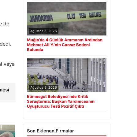
ne de
Ağustos 6, 2026
Muğla’da 4 Günlük Aramanın Ardından
dedi.
Mehmet Ali Y.’nin Cansız Bedeni
Bulundu
al veya
Ağustos 5, 2026
emesi
Etimesgut Belediyesi’nde Kritik
Soruşturma: Başkan Yardımcısının
Uyuşturucu Testi Pozitif Çıktı
Son Eklenen Firmalar