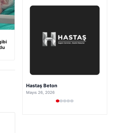
ibi
udu
Prenses Night Club
Nisan 29, 2026