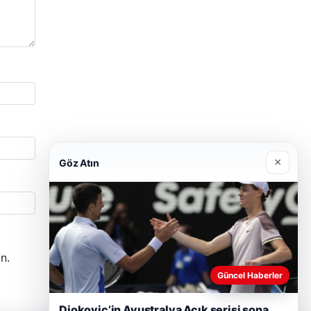
×
Göz Atın
n.
Güncel Haberler
Djokovic’in Avustralya Açık serisi sona