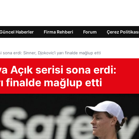
Güncel Haberler
Firma Rehberi
Forum
Çerez Politikas
i sona erdi: Sinner, Djokovic’i yarı finalde mağlup etti
a Açık serisi sona erdi:
rı finalde mağlup etti