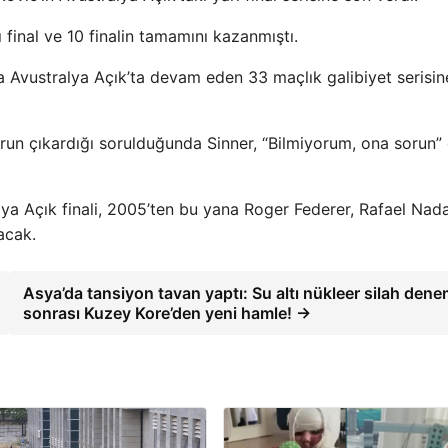
final ve 10 finalin tamamını kazanmıştı.
na Avustralya Açık’ta devam eden 33 maçlık galibiyet serisi
un çıkardığı sorulduğunda Sinner, “Bilmiyorum, ona sorun” 
lya Açık finali, 2005’ten bu yana Roger Federer, Rafael Nad
acak.
Asya’da tansiyon tavan yaptı: Su altı nükleer silah den
sonrası Kuzey Kore’den yeni hamle! →