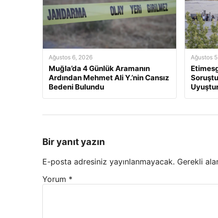
Ağustos 6, 2026
Ağustos 5
Muğla’da 4 Günlük Aramanın
Etimesg
Ardından Mehmet Ali Y.’nin Cansız
Soruştu
Bedeni Bulundu
Uyuştur
Bir yanıt yazın
E-posta adresiniz yayınlanmayacak.
Gerekli ala
Yorum
*