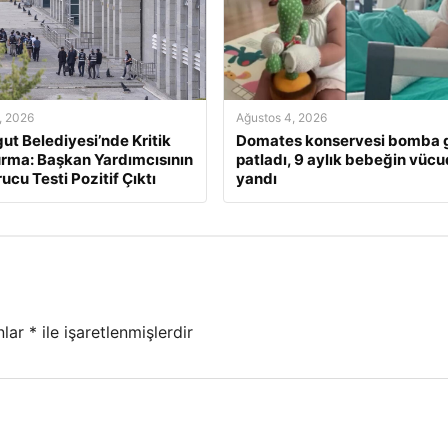
, 2026
Ağustos 4, 2026
ut Belediyesi’nde Kritik
Domates konservesi bomba g
rma: Başkan Yardımcısının
patladı, 9 aylık bebeğin vüc
ucu Testi Pozitif Çıktı
yandı
nlar
*
ile işaretlenmişlerdir