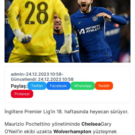
admin
•
24.12.2023 10:58
•
Güncellendi: 24.12.2023 10:58
Paylaş:
Twitter
Facebook
WhatsApp
Reddit
Pinterest
İngiltere Premier Lig’in 18. haftasında heyecan sürüyor.
Maurizio Pochettino yönetiminde
Chelsea
Gary
O’Neil’in ekibi uzakta
Wolverhampton
yüzleşmek