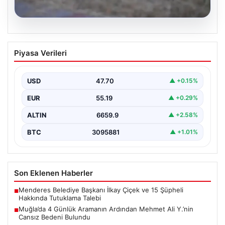
06.08.2026
Muğla’da 4 Günlük Aramanın Ardından
Piyasa Verileri
Mehmet Ali Y.’nin Cansız Bedeni
Bulundu
USD
47.70
▲ +0.15%
Muğla’nın Seydikemer ilçesinde, dört gün boyunca
ailesi ve yakınları tarafından kayıp olarak aranan 41…
EUR
55.19
▲ +0.29%
ALTIN
6659.9
▲ +2.58%
BTC
3095881
▲ +1.01%
Son Eklenen Haberler
Menderes Belediye Başkanı İlkay Çiçek ve 15 Şüpheli
■
Hakkında Tutuklama Talebi
Muğla’da 4 Günlük Aramanın Ardından Mehmet Ali Y.’nin
■
Cansız Bedeni Bulundu