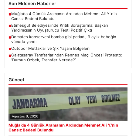
Son Eklenen Haberler
Muğla’da 4 Günlük Aramanın Ardından Mehmet Ali Y.’nin
■
Cansız Bedeni Bulundu
Etimesgut Belediyesi’nde Kritik Soruşturma: Başkan
■
Yardımcısının Uyuşturucu Testi Pozitif Çıktı
Domates konservesi bomba gibi patladı, 9 aylık bebeğin
■
vücudu yandı
Outdoor Mutfaklar ve Şık Yaşam Bölgeleri
■
Galatasaray Taraftarlarından Rennes Maçı Öncesi Protesto:
■
‘Dursun Özbek, Transfer Nerede?’
Güncel
Ağustos 6, 2026
Muğla’da 4 Günlük Aramanın Ardından Mehmet Ali Y.’nin
Cansız Bedeni Bulundu