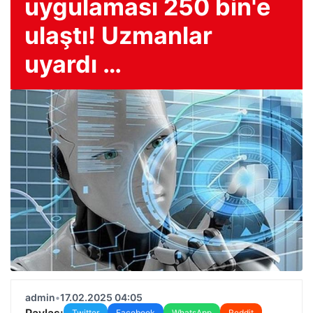
uygulaması 250 bin'e
ulaştı! Uzmanlar
uyardı …
admin
•
17.02.2025 04:05
Paylaş:
Twitter
Facebook
WhatsApp
Reddit