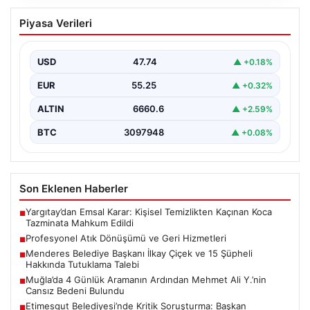
Profesyonel Atık Dönüşümü ve Geri
Piyasa Verileri
Hizmetleri
Günümüzde gelişen dijitalleşme ile şirketler altyapı
envanterlerini belirli periyotlarla güncellemektedir.
USD
47.74
▲ +0.18%
Yapılan yenileme süreçlerinde boşta…
EUR
55.25
▲ +0.32%
ALTIN
6660.6
▲ +2.59%
BTC
3097948
▲ +0.08%
Son Eklenen Haberler
Yargıtay’dan Emsal Karar: Kişisel Temizlikten Kaçınan Koca
■
Tazminata Mahkum Edildi
Profesyonel Atık Dönüşümü ve Geri Hizmetleri
■
Menderes Belediye Başkanı İlkay Çiçek ve 15 Şüpheli
■
Hakkında Tutuklama Talebi
Muğla’da 4 Günlük Aramanın Ardından Mehmet Ali Y.’nin
■
Cansız Bedeni Bulundu
Etimesgut Belediyesi’nde Kritik Soruşturma: Başkan
■