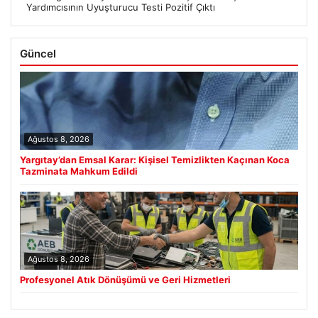
Yardımcısının Uyuşturucu Testi Pozitif Çıktı
Güncel
Ağustos 8, 2026
Yargıtay’dan Emsal Karar: Kişisel Temizlikten Kaçınan Koca
Tazminata Mahkum Edildi
Ağustos 8, 2026
Profesyonel Atık Dönüşümü ve Geri Hizmetleri